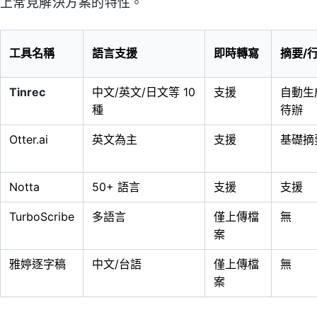
上常見解決方案的特性。
工具名稱
語言支援
即時轉寫
摘要/
Tinrec
中文/英文/日文等 10
支援
自動生
種
待辦
Otter.ai
英文為主
支援
基礎摘
Notta
50+ 語言
支援
支援
TurboScribe
多語言
僅上傳檔
無
案
雅婷逐字稿
中文/台語
僅上傳檔
無
案