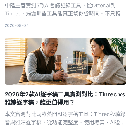
中階主管實測5款AI會議記錄工具，從Otter.ai到
Tinrec，揭露哪些工具能真正幫你省時間。不只轉文
字，AI摘要、待辦提取、事後追問功能才是關鍵。本
2026-08-07
文分享實用心得與選購指南，幫你找到最適合的會議
記錄幫手。
2026年2款AI逐字稿工具實測對比：Tinrec vs
雅婷逐字稿，誰更值得用？
本文實測對比兩款熱門AI逐字稿工具：Tinrec秒聽錄
音與雅婷逐字稿，從功能完整度、使用場景、AI後處
理、跨平台支援與免費方案五個維度深入比較，幫助