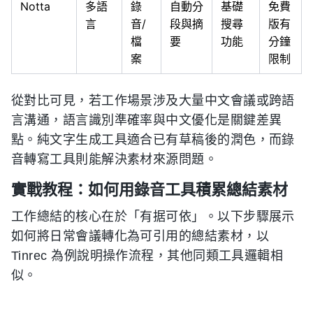
Notta
多語
錄
自動分
基礎
免費
言
音/
段與摘
搜尋
版有
檔
要
功能
分鐘
案
限制
從對比可見，若工作場景涉及大量中文會議或跨語
言溝通，語言識別準確率與中文優化是關鍵差異
點。純文字生成工具適合已有草稿後的潤色，而錄
音轉寫工具則能解決素材來源問題。
實戰教程：如何用錄音工具積累總結素材
工作總結的核心在於「有据可依」。以下步驟展示
如何將日常會議轉化為可引用的總結素材，以
Tinrec 為例說明操作流程，其他同類工具邏輯相
似。