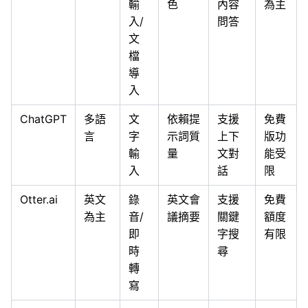
輸
色
內容
為主
入/
問答
文
檔
導
入
ChatGPT
多語
文
依賴提
支援
免費
言
字
示詞質
上下
版功
輸
量
文對
能受
入
話
限
Otter.ai
英文
錄
英文會
支援
免費
為主
音/
議摘要
關鍵
額度
即
字搜
有限
時
尋
轉
寫