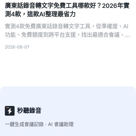
廣東話錄音轉文字免費工具哪款好？2026年實
測4款，這款AI整理最省力
實測4款免費廣東話錄音轉文字工具，從準確度、AI
功能、免費額度到跨平台支援，找出最適合會議、訪
談和學習的選擇。Tinrec（秒聽錄音）雖然不是轉寫
2026-08-07
最強，但結合AI摘要、待辦與問答，讓錄音不只是文
字，而是可行動的知識。
秒聽錄音
一鍵生成會議記錄 · AI 會議助理