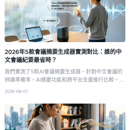
2026年5款會議摘要生成器實測對比：誰的中
文會議紀要最省時？
我們實測了5款AI會議摘要生成器，針對中文會議的
辨識準確率、AI摘要功能和跨平台支援進行比較。
Tinrec（秒聽錄音）以粵語8.3%字錯率與獨家AI對
2026-08-07
話查詢脫穎而出，適合需要高效整理會議記錄的你。