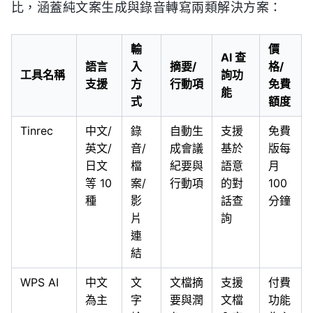
比，涵蓋純文案生成與錄音轉寫兩類解決方案：
輸
價
AI 查
語言
入
摘要/
格/
工具名稱
詢功
支援
方
行動項
免費
能
式
額度
Tinrec
中文/
錄
自動生
支援
免費
英文/
音/
成會議
基於
版每
日文
檔
紀要與
語意
月
等 10
案/
行動項
的對
100
種
影
話查
分鐘
片
詢
連
結
WPS AI
中文
文
文檔摘
支援
付費
為主
字
要與潤
文檔
功能