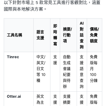
以下針對市場上 5 款常見工具進行客觀對比，涵蓋
國際與本地解決方案。
AI
即
摘要/
對
價格/
語言
時
工具名稱
行動
話
免費
支援
轉
項
查
額度
寫
詢
Tinrec
中文/
支
自動
支
免費
英文/
援
生成
援
版每
日文
會議
語
月
等 10
紀要
意
100
種
與待
查
分鐘
辦
詢
Otter.ai
英文
支
支援
支
免費
為主
援
摘要
援
版每