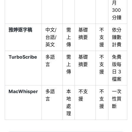
月
300
分鐘
雅婷逐字稿
中文/
需
基礎
不
依分
台語/
上
摘要
支
鐘數
英文
傳
援
計費
TurboScribe
多語
需
基礎
不
免費
言
上
摘要
支
版每
傳
援
日 3
檔案
MacWhisper
多語
本
不支
不
一次
言
地
援
支
性買
處
援
斷
理