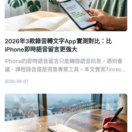
2026年3款錄音轉文字App實測對比：比
iPhone即時語音留言更強大
iPhone的即時語音留言只能轉錄語音訊息，遇到會
議、課程錄音還是得靠專業工具。本文實測Tinrec、
Notta、Otter.ai三款錄音轉文字App，從準確率、AI
2026-08-07
摘要、問答功能到價格，幫你找到最適合的錄音整理
方案。