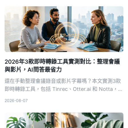
2026年3款即時轉錄工具實測對比：整理會議
與影片，AI問答最省力
還在手動整理會議錄音或影片字幕嗎？本文實測3款
即時轉錄工具，包括 Tinrec、Otter.ai 和 Notta，從
準確度、AI 功能到價格完整比較，幫你找到最適合
2026-08-07
的語音轉文字解決方案。