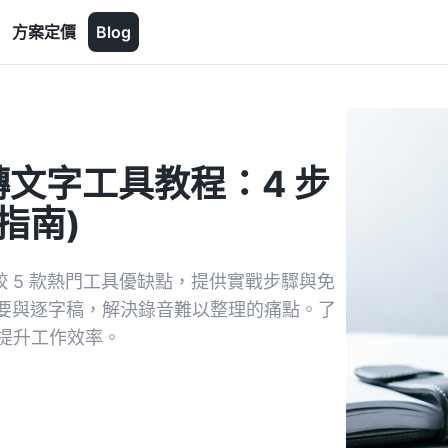
方案定價
Blog
音檔轉文字工具教程：4 步
指南)
比較 5 款熱門工具優缺點，提供實戰步驟與免
要與逐字稿，解決錄音難以整理的痛點。了
詢，提升工作效率。