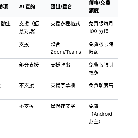
價格/免費
動項
AI 查詢
匯出/整合
額度
自動生
支援（語
支援多種格式
免費版每月
）
意對話）
100 分鐘
支援
整合
免費版限時
Zoom/Teams
限額
部分支援
支援匯出
免費版限制
較多
要
不支援
支援字幕檔
免費額度高
不支援
僅儲存文字
免費
（Android
為主）