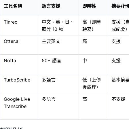
工具名稱
語言支援
即時性
摘要/行
Tinrec
中文、英、日、
高（即時
支援（
韓等 10 種
轉寫）
成紀要
Otter.ai
主要英文
高
支援
Notta
50+ 語言
中
支援
TurboScribe
多語言
低（上傳
基本摘
後處理）
Google Live
多語言
高
不支援
Transcribe