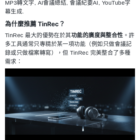
MP3轉文字, AI會議總結, 會議紀要AI, YouTube字
幕生成.
為什麼推薦 TinRec？
TinRec 最大的優勢在於其
功能的廣度與整合性
。許
多工具通常只專精於某一項功能（例如只做會議記
錄或只做檔案轉寫），但 TinRec 完美整合了多種
需求：