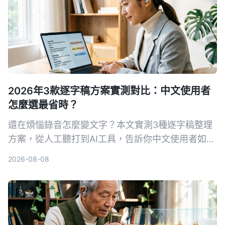
2026年3款逐字稿方案實測對比：中文使用者
怎麼選最省時？
還在煩惱錄音怎麼變文字？本文實測3種逐字稿整理
方案，從人工聽打到AI工具，告訴你中文使用者如何
選最省時。Tinrec秒听录音不只轉文字，更幫你摘
2026-08-08
要、提取待辦、問答查詢，讓逐字稿真的能用。