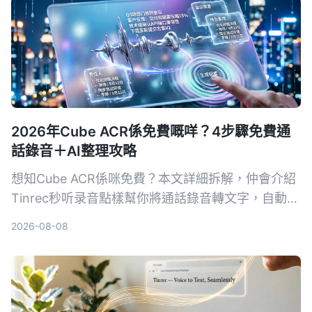
2026年Cube ACR係免費嘅咩？4步驟免費通
話錄音＋AI整理攻略
想知Cube ACR係咪免費？本文詳細拆解，仲會介紹
Tinrec秒听录音點樣幫你將通話錄音轉文字，自動出
摘要同待辦，等你唔使再OT聽返錄音。
2026-08-08