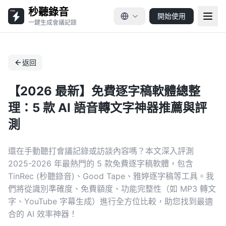
秒聽錄音
開始使用
一鍵生成會議記錄
返回
【2026 最新】免費逐字稿軟體總整
理：5 款 AI 語音轉文字神器推薦與評
測
還在手動聽打會議記錄或訪談內容嗎？本文深入評測
2025-2026 年最熱門的 5 款免費逐字稿軟體，包含
TinRec (秒聽錄音)、Good Tape、雅婷逐字稿等工具。我
們將從識別準確度、免費額度、功能完整性（如 MP3 轉文
字、YouTube 字幕生成）進行全方位比較，助您找到最適
合的 AI 效率神器！