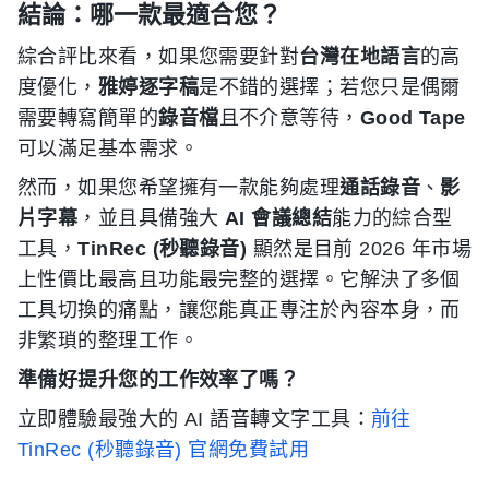
結論：哪一款最適合您？
綜合評比來看，如果您需要針對
台灣在地語言
的高
度優化，
雅婷逐字稿
是不錯的選擇；若您只是偶爾
需要轉寫簡單的
錄音檔
且不介意等待，
Good Tape
可以滿足基本需求。
然而，如果您希望擁有一款能夠處理
通話錄音
、
影
片字幕
，並且具備強大
AI 會議總結
能力的綜合型
工具，
TinRec (秒聽錄音)
顯然是目前 2026 年市場
上性價比最高且功能最完整的選擇。它解決了多個
工具切換的痛點，讓您能真正專注於內容本身，而
非繁瑣的整理工作。
準備好提升您的工作效率了嗎？
立即體驗最強大的 AI 語音轉文字工具：
前往
TinRec (秒聽錄音) 官網免費試用