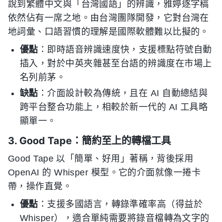
說到繁體中文與「台灣國語」的辨識，雅婷逐字稿
依然佔有一席之地。由台灣團隊開發，它對台灣在
地詞彙、口語習慣的理解是國際軟體難以比擬的。
優點
：即時語音辨識速度快，支援標點符號自動
插入，對於中英夾雜甚至台語的辨識度在市場上
名列前茅。
缺點
：介面設計較為傳統，且在 AI 自動總結與
跨平台整合功能上，相較於新一代的 AI 工具略
顯單一。
3. Good Tape：簡約至上的轉檔工具
Good Tape 以「簡單、好用」著稱，背後採用
OpenAI 的 Whisper 模型。它的介面就像一捲卡
帶，操作直覺。
優點
：支援多國語言，轉錄準確率高（得益於
Whisper），適合單純需要將錄音檔轉為文字的