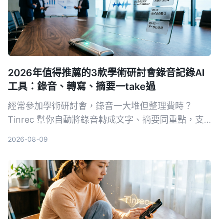
2026年值得推薦的3款學術研討會錄音記錄AI
工具：錄音、轉寫、摘要一take過
經常參加學術研討會，錄音一大堆但整理費時？
Tinrec 幫你自動將錄音轉成文字、摘要同重點，支
援中英夾雜，快靚正整理會議記錄，唔使再 OT 聽錄
2026-08-09
音帶。