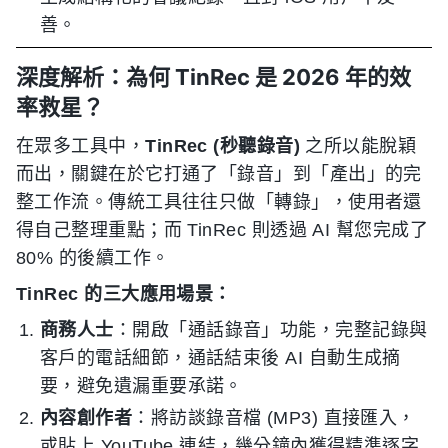
善。
深度解析：為何 TinRec 是 2026 年的效
率救星？
在眾多工具中，
TinRec (秒聽錄音)
之所以能脫穎
而出，關鍵在於它打通了「錄音」到「產出」的完
整工作流。傳統工具往往只做「轉錄」，使用者還
得自己整理重點；而 TinRec 則透過 AI 幫您完成了
80% 的後續工作。
TinRec 的三大應用場景：
商務人士
：開啟「通話錄音」功能，完整記錄與
客戶的電話細節，通話結束後 AI 自動生成摘
要，避免遺漏重要承諾。
內容創作者
：將訪談錄音檔 (MP3) 直接匯入，
或貼上 YouTube 連結，幾分鐘內獲得精準逐字