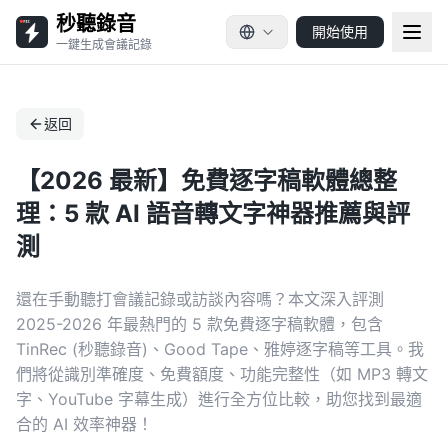
秒聽錄音
開始使用
一鍵生成會議記錄
返回
【2026 最新】免費逐字稿軟體總整
理：5 款 AI 語音轉文字神器推薦與評
測
還在手動聽打會議記錄或訪談內容嗎？本文深入評測
2025-2026 年最熱門的 5 款免費逐字稿軟體，包含
TinRec (秒聽錄音)、Good Tape、雅婷逐字稿等工具。我
們將從識別準確度、免費額度、功能完整性（如 MP3 轉文
字、YouTube 字幕生成）進行全方位比較，助您找到最適
合的 AI 效率神器！