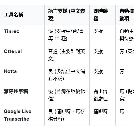
語言支援 (中文表
即時轉
自動摘
工具名稱
現)
寫
動項
Tinrec
優 (支援中/台/粵
支援
自動生
等 10 種)
與待辦
Otter.ai
普通 (主要針對英
支援
有 (英
文)
Notta
良 (多語但中文偶
支援
有
有不穩)
雅婷逐字稿
優 (台灣在地優化
需上傳
無 (
佳)
後處理
寫)
Google Live
良 (僅即時，無存
僅即時
無
Transcribe
檔分析)