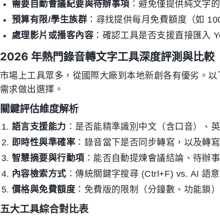
需要自動會議紀要與待辦事項
：避免僅提供純文字的
預算有限/學生族群
：尋找提供每月免費額度（如 10
處理影片或播客內容
：確認工具是否支援直接匯入 Yo
2026 年熱門錄音轉文字工具深度評測與比較
市場上工具眾多，從國際大廠到本地新創各有優劣。以
需求做出選擇。
關鍵評估維度解析
語言支援能力
：是否能精準識別中文（含口音）、
即時性與準確率
：錄音當下是否同步轉寫，以及轉
智慧摘要與行動項
：能否自動提煉會議結論、待辦事項（
內容檢索方式
：傳統關鍵字搜尋 (Ctrl+F) vs. AI
價格與免費額度
：免費版的限制（分鐘數、功能鎖
五大工具綜合對比表