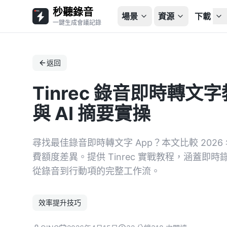
秒聽錄音
場景
資源
下載
一鍵生成會議記錄
返回
Tinrec 錄音即時轉文
與 AI 摘要實操
尋找最佳錄音即時轉文字 App？本文比較 20
費額度差異。提供 Tinrec 實戰教程，涵蓋
從錄音到行動項的完整工作流。
效率提升技巧