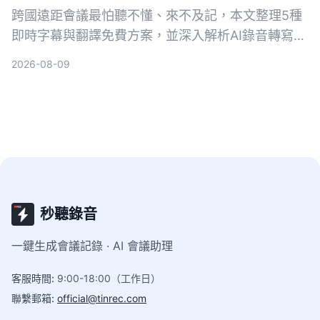
跨國遠距會議最怕聽不懂、來不及記，本文整理5種
即時字幕與翻譯免費方案，並深入解析AI錄音轉寫工
具Tinrec如何幫助你完整記錄會議、快速生成逐字稿
2026-08-09
與摘要，會後翻譯更輕鬆。
秒聽錄音
一鍵生成會議記錄 · AI 會議助理
客服時間
:
9:00-18:00（工作日）
聯繫郵箱
:
official@tinrec.com