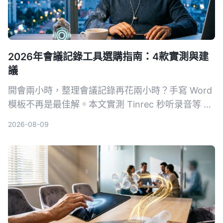
2026年會議記錄工具選購指南：4款實測與建
議
開會兩小時，整理會議記錄再花兩小時？手寫 Word
模板不再是最佳解。本文實測 Tinrec 秒听录音等 4
款 AI 工具，從準確度、AI 功能、跨平台與免費方案
2026-08-09
完整比較，幫你選對工具自動生成會議記錄、待辦事
項，把時間留給更重要的事。