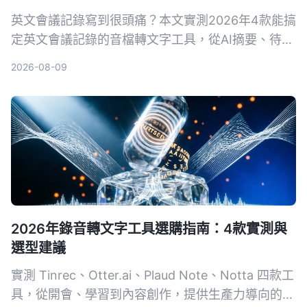
英文會議記錄寫到很頭痛？本文實測2026年4款能搞
定英文會議記錄的音檔轉文字工具，從AI摘要、待辦
提取到對話查詢，告訴你為什麼不再需要自己慢慢打
2026-08-09
逐字稿。
2026年錄音轉文字工具選購指南：4款實測與
選型建議
實測 Tinrec、Otter.ai、Plaud Note、Notta 四款工
具，從開會、學習到內容創作，提供生產力導向的選