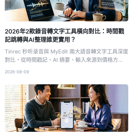
2026年2款錄音轉文字工具橫向對比：時間戳
記跳轉與AI整理誰更實用？
Tinrec 秒听录音與 MyEdit 兩大語音轉文字工具深度
對比，從時間戳記、AI 摘要、輸入來源到價格方
案，幫你選出最適合自己的錄音檔轉文字方案。
2026-08-09