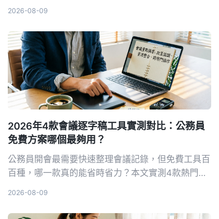
購建議，教你避開常見陷阱，把錄音變成可用的知
2026-08-09
識。
2026年4款會議逐字稿工具實測對比：公務員
免費方案哪個最夠用？
公務員開會最需要快速整理會議記錄，但免費工具百
百種，哪一款真的能省時省力？本文實測4款熱門AI
逐字稿工具，從繁體中文辨識、AI摘要到隱私導出完
2026-08-09
整比較，幫你選出最適合的方案。