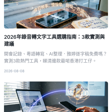
2026年錄音轉文字工具選購指南：3款實測與
建議
開會記錄、粵語轉寫、AI整理．雅婷逐字稿免費嗎？
實測3款熱門工具，睇清邊款最啱香港打工仔。
2026-08-08