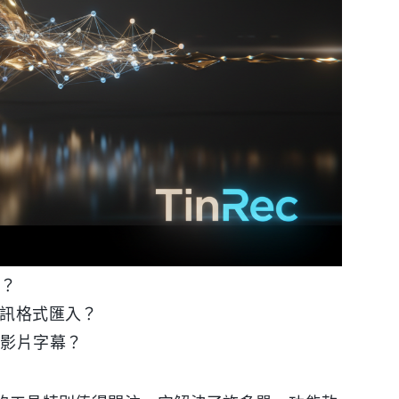
化？
音訊格式匯入？
或影片字幕？