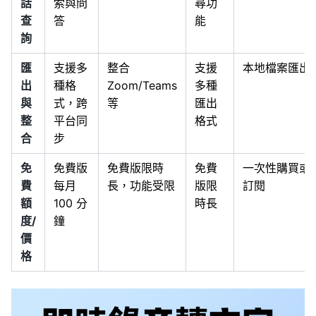
話
索與問
尋功
查
答
能
詢
匯
支援多
整合
支援
本地檔案匯出
出
種格
Zoom/Teams
多種
與
式，跨
等
匯出
整
平台同
格式
合
步
免
免費版
免費版限時
免費
一次性購買或
費
每月
長，功能受限
版限
訂閱
額
100 分
時長
度/
鐘
價
格