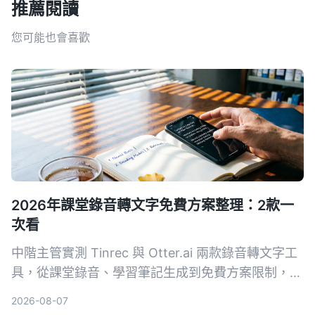
推薦閱讀
您可能也會喜歡
2026年課堂錄音轉文字免費方案整理：2款一
次看
中階主管實測 Tinrec 與 Otter.ai 兩款錄音轉文字工
具，從課堂錄音、學習筆記生成到免費方案限制，5
個關鍵維度對比，幫你找出最適合職場進修的整理方
2026-08-07
案。