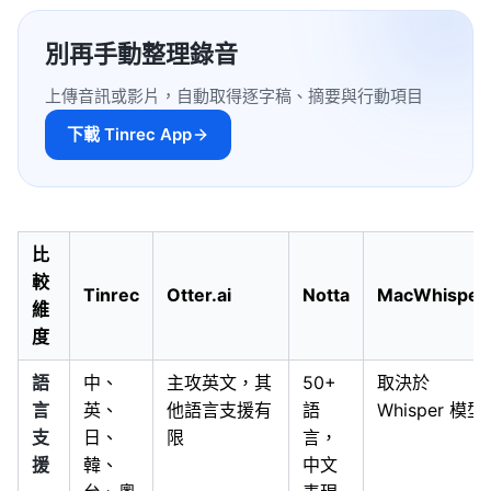
別再手動整理錄音
上傳音訊或影片，自動取得逐字稿、摘要與行動項目
下載 Tinrec App
比
較
Tinrec
Otter.ai
Notta
MacWhisper
維
度
語
中、
主攻英文，其
50+
取決於
言
英、
他語言支援有
語
Whisper 模型
支
日、
限
言，
援
韓、
中文