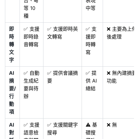
台、粵
表現
等 10
中等
種
即
✅ 支援
✅ 支援即時英
✅ 支
❌ 主要為上傳
時
即時錄
文轉寫
援即
後處理
轉
音轉寫
時轉
文
寫
字
AI
✅ 自動
✅ 提供會議摘
✅ 提
❌ 無內建摘要
摘
生成紀
要
供 AI
功能
要/
要與待
總結
行
辦
動
項
AI
✅ 支援
✅ 支援關鍵字
⚠️ 基
❌ 無
對
語意檢
搜尋
礎搜