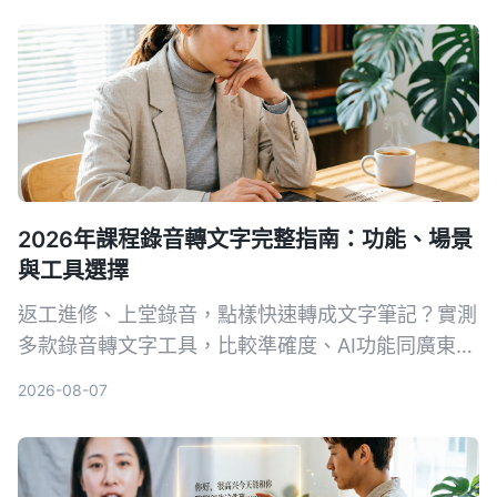
2026年課程錄音轉文字完整指南：功能、場景
與工具選擇
返工進修、上堂錄音，點樣快速轉成文字筆記？實測
多款錄音轉文字工具，比較準確度、AI功能同廣東話
支援，幫你揀出最啱用嘅方案，慳返做note時間。
2026-08-07