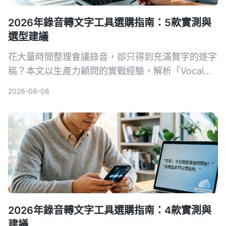
2026年錄音轉文字工具選購指南：5款實測與
選型建議
花大量時間整理會議錄音，卻只得到充滿贅字的逐字
稿？本文以生產力顧問的實戰經驗，解析「Vocal
AI」工具到底好不好用，並實測 Tinrec、Notta、
2026-08-08
Otter、Whisper 與 Vocol.ai 五款方案，幫你根據會
議、學習、創作等實際場景，找到真正能提升效率的
錄音整理工作流程。
2026年錄音轉文字工具選購指南：4款實測與
建議