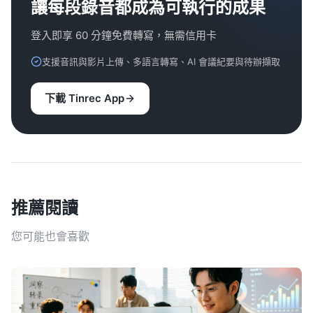
讓每段錄音都成為可執行的成果
登入即享 60 分鐘免費轉寫，無需信用卡
支援音訊與影片上傳、多語言轉寫、AI 會議紀要與待辦擷取
下載 Tinrec App
推薦閱讀
您可能也會喜歡