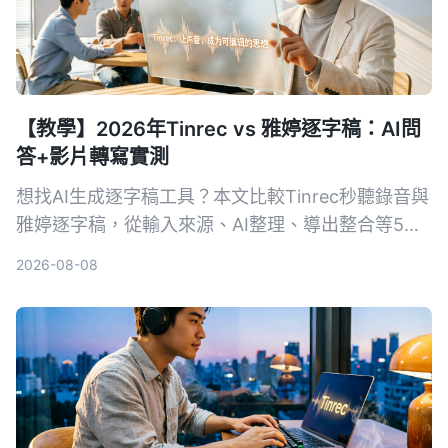
【教學】2026年Tinrec vs 雅婷逐字稿：AI問
答+影片轉寫實測
想找AI生成逐字稿工具？本文比較Tinrec秒聽錄音與
雅婷逐字稿，從輸入來源、AI整理、導出整合等5大
維度實測，幫你決定哪個更適合你的會議、課程與影
2026-08-08
片整理需求。