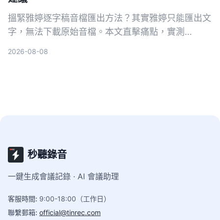
搵緊雅婷逐字稿音檔匯出方法？其實雅婷只能匯出文
字，無法下載原始音檔。本文直擊痛點，實測
Tinrec、Otter、Notta、Fireflies 四款工具，從音
2026-08-08
檔匯出、轉寫準確度到 AI 後製能力一次比較，幫你
揀啱最適合香港上班族嘅錄音轉文字方案。
秒聽錄音
一鍵生成會議記錄 · AI 會議助理
客服時間
:
9:00-18:00（工作日）
聯繫郵箱
:
official@tinrec.com