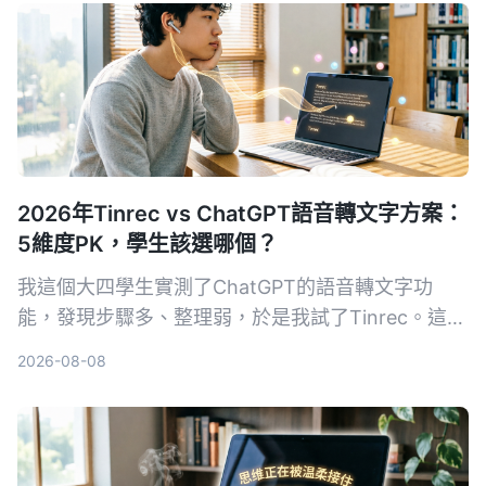
2026年Tinrec vs ChatGPT語音轉文字方案：
5維度PK，學生該選哪個？
我這個大四學生實測了ChatGPT的語音轉文字功
能，發現步驟多、整理弱，於是我試了Tinrec。這篇
文章從便利性、整理能力、價格、場景和檔案支援5
2026-08-08
個維度比較，告訴你哪個才適合課堂筆記和會議記
錄。