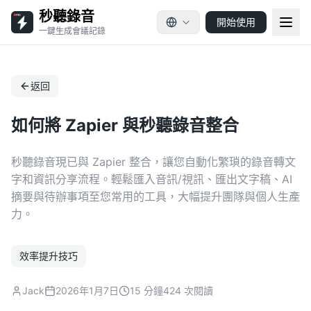
秒聽錄音
開始使用
一鍵生成會議記錄
返回
如何將 Zapier 與秒聽錄音整合
秒聽錄音現已與 Zapier 整合，讓您自動化繁瑣的錄音轉文
字和資訊分享流程。輕鬆匯入音訊/視訊、匯出文字稿、AI
摘要與待辦事項至您常用的工具，大幅提升團隊與個人生產
力。
效率提升技巧
Jack
2026年1月7日
15 分鐘
424 次閱讀