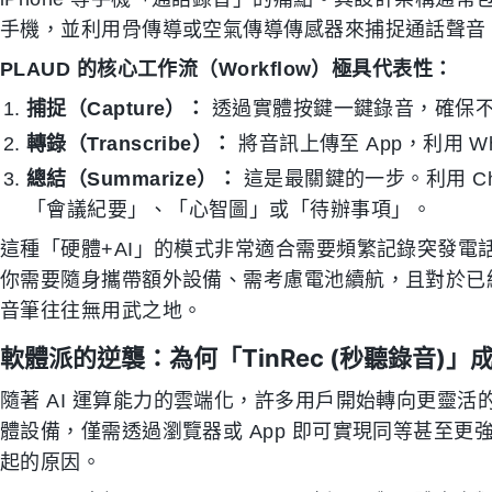
手機，並利用骨傳導或空氣傳導傳感器來捕捉通話聲音
PLAUD 的核心工作流（Workflow）極具代表性：
捕捉（Capture）：
透過實體按鍵一鍵錄音，確保
轉錄（Transcribe）：
將音訊上傳至 App，利用 W
總結（Summarize）：
這是最關鍵的一步。利用 Cha
「會議紀要」、「心智圖」或「待辦事項」。
這種「硬體+AI」的模式非常適合需要頻繁記錄突發電
你需要隨身攜帶額外設備、需考慮電池續航，且對於已經
音筆往往無用武之地。
軟體派的逆襲：為何「TinRec (秒聽錄音)」
隨著 AI 運算能力的雲端化，許多用戶開始轉向更靈
體設備，僅需透過瀏覽器或 App 即可實現同等甚至
起的原因。