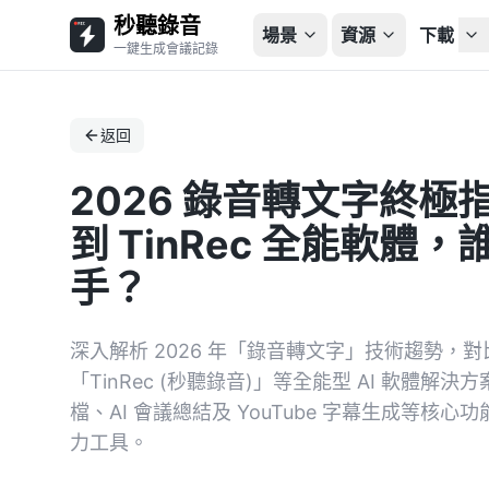
秒聽錄音
場景
資源
下載
一鍵生成會議記錄
返回
2026 錄音轉文字終極指
到 TinRec 全能軟體，
手？
深入解析 2026 年「錄音轉文字」技術趨勢，對比
「TinRec (秒聽錄音)」等全能型 AI 軟體解
檔、AI 會議總結及 YouTube 字幕生成等核
力工具。