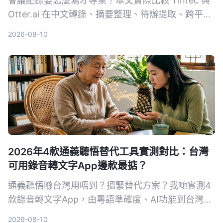
會議記錄要怎麼寫才專業？本文實際比較 Tinrec 與
Otter.ai 在中文轉錄、摘要整理、待辦提取、跨平台
與價格五大維度的表現，用真實測試告訴你哪一款工
2026-08-10
具更能幫你做出讓老闆滿意的會議紀錄。
2026年4款通義聽悟替代工具實測對比：台灣
可用錄音轉文字App邊款最掂？
通義聽悟喺台灣用唔到？搵緊替代方案？我哋實測4
款錄音轉文字App，由粵語準確度、AI功能到台灣可
用性全面比拼，結果係Tinrec秒聽錄音脫穎而出，唔
2026-08-10