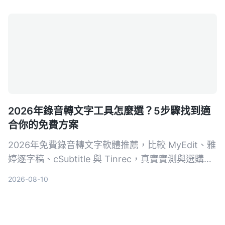
和後續整理困擾。這篇分享我的實測歷程和具體操作
步驟。
2026年錄音轉文字工具怎麼選？5步驟找到適
合你的免費方案
2026年免費錄音轉文字軟體推薦，比較 MyEdit、雅
婷逐字稿、cSubtitle 與 Tinrec，真實實測與選購指
南，從免費額度、準確度到 AI 摘要功能，幫你省時
2026-08-10
省力整理錄音檔。