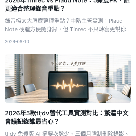
2026年Tinrec vs Plaud Note：5維度PK，誰
更適合整理錄音重點？
錄音檔太大怎麼整理重點？中階主管實測：Plaud
Note 硬體方便隨身錄，但 Tinrec 不只轉寫更幫你
摘要、問答、匯出，從會議到課程都能把音檔變行動
2026-08-10
知識。5 大維度深度比較，幫你選對工具。
2026年5款tl;dv替代工具實測對比：繁體中文
會議記錄誰最省心？
tl;dv 免費版 AI 摘要次數少、三個月強制刪除錄影、