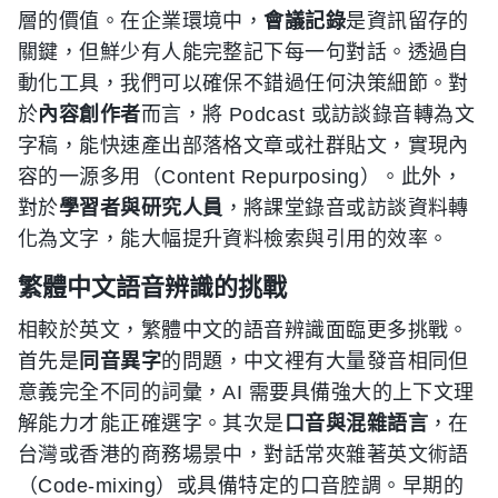
層的價值。在企業環境中，
會議記錄
是資訊留存的
關鍵，但鮮少有人能完整記下每一句對話。透過自
動化工具，我們可以確保不錯過任何決策細節。對
於
內容創作者
而言，將 Podcast 或訪談錄音轉為文
字稿，能快速產出部落格文章或社群貼文，實現內
容的一源多用（Content Repurposing）。此外，
對於
學習者與研究人員
，將課堂錄音或訪談資料轉
化為文字，能大幅提升資料檢索與引用的效率。
繁體中文語音辨識的挑戰
相較於英文，繁體中文的語音辨識面臨更多挑戰。
首先是
同音異字
的問題，中文裡有大量發音相同但
意義完全不同的詞彙，AI 需要具備強大的上下文理
解能力才能正確選字。其次是
口音與混雜語言
，在
台灣或香港的商務場景中，對話常夾雜著英文術語
（Code-mixing）或具備特定的口音腔調。早期的