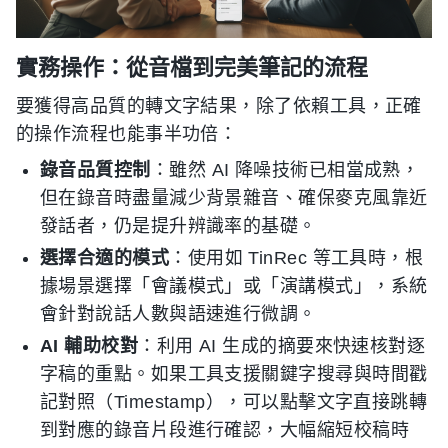
實務操作：從音檔到完美筆記的流程
要獲得高品質的轉文字結果，除了依賴工具，正確
的操作流程也能事半功倍：
錄音品質控制
：雖然 AI 降噪技術已相當成熟，
但在錄音時盡量減少背景雜音、確保麥克風靠近
發話者，仍是提升辨識率的基礎。
選擇合適的模式
：使用如 TinRec 等工具時，根
據場景選擇「會議模式」或「演講模式」，系統
會針對說話人數與語速進行微調。
AI 輔助校對
：利用 AI 生成的摘要來快速核對逐
字稿的重點。如果工具支援關鍵字搜尋與時間戳
記對照（Timestamp），可以點擊文字直接跳轉
到對應的錄音片段進行確認，大幅縮短校稿時