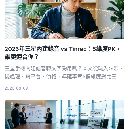
2026年三星內建錄音 vs Tinrec：5維度PK，
誰更適合你？
三星手機內建語音轉文字夠用嗎？本文從輸入來源、
後處理、跨平台、價格、準確率等5個維度對比三星
語音錄製App與Tinrec秒听录音，幫你選出最適合會
2026-08-09
議、課程整理的工具。