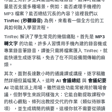
量是否支援多種場景，例如：能否處理手機裡的
MP3 檔案？能否總結冗長的內容？這裡我們以
TinRec (秒聽錄音)
為例，來看看一個全方位的工
具如何融入學習流程。
TinRec 解決了學生常見的幾個痛點。首先是
MP3
轉文字
的功能，許多人習慣用手機內建的錄音機或
專業錄音筆錄音，課後只需將檔案匯入 TinRec，就
能快速生成逐字稿，免去了在不同設備間傳輸的麻
煩。
其次，面對長達數小時的通識課或講座，逐字稿雖
然詳細但篇幅驚人。這時
AI 會議總結
與
會議紀要
AI
功能就派上用場。雖然這些功能常被用於職場會
議，但對學生來說同樣強大：它能自動提取課程中
的核心觀點、條列出教授交代的作業（類似待辦事
項），並生成精簡的摘要。這樣你就不需要從頭讀