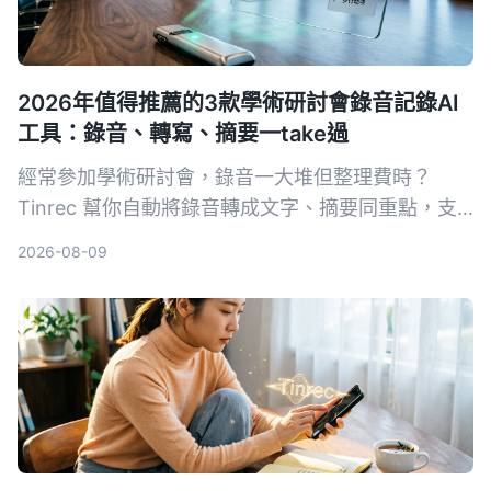
2026年值得推薦的3款學術研討會錄音記錄AI
工具：錄音、轉寫、摘要一take過
經常參加學術研討會，錄音一大堆但整理費時？
Tinrec 幫你自動將錄音轉成文字、摘要同重點，支
援中英夾雜，快靚正整理會議記錄，唔使再 OT 聽錄
2026-08-09
音帶。