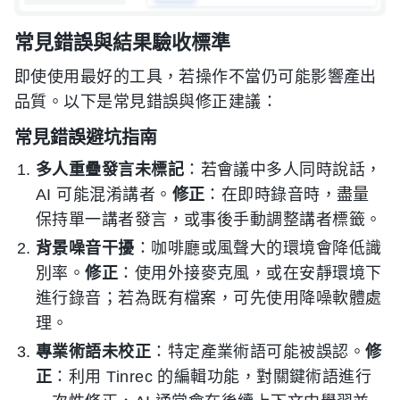
常見錯誤與結果驗收標準
即使使用最好的工具，若操作不當仍可能影響產出
品質。以下是常見錯誤與修正建議：
常見錯誤避坑指南
多人重疊發言未標記
：若會議中多人同時說話，
AI 可能混淆講者。
修正
：在即時錄音時，盡量
保持單一講者發言，或事後手動調整講者標籤。
背景噪音干擾
：咖啡廳或風聲大的環境會降低識
別率。
修正
：使用外接麥克風，或在安靜環境下
進行錄音；若為既有檔案，可先使用降噪軟體處
理。
專業術語未校正
：特定產業術語可能被誤認。
修
正
：利用 Tinrec 的編輯功能，對關鍵術語進行