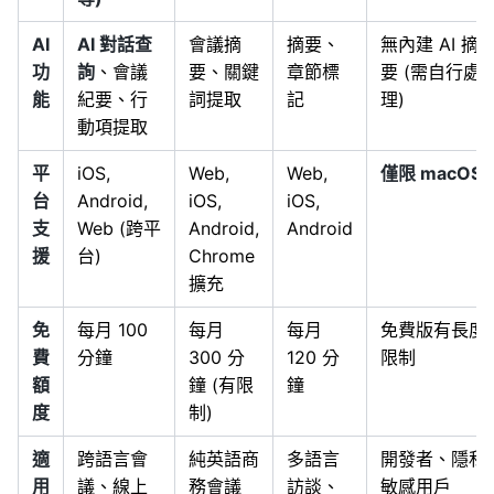
AI
AI 對話查
會議摘
摘要、
無內建 AI 摘
功
詢
、會議
要、關鍵
章節標
要 (需自行處
能
紀要、行
詞提取
記
理)
動項提取
平
iOS,
Web,
Web,
僅限 macOS
台
Android,
iOS,
iOS,
支
Web (跨平
Android,
Android
援
台)
Chrome
擴充
免
每月 100
每月
每月
免費版有長度
費
分鐘
300 分
120 分
限制
額
鐘 (有限
鐘
度
制)
適
跨語言會
純英語商
多語言
開發者、隱私
用
議、線上
務會議
訪談、
敏感用戶