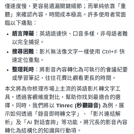
僅速度慢，更容易遺漏關鍵細節；而單純依靠「重
聽」來確認內容，時間成本極高。許多使用者常面
臨以下痛點：
語言障礙
：英語語速快、口音多樣，非母語者難
以完全捕捉。
搜尋困難
：影片無法像文字一樣使用 Ctrl+F 快
速定位重點。
整理耗時
：將影音內容轉化為可執行的會議紀要
或學習筆記，往往花費比觀看更長的時間。
本文將為你梳理市場上主流的英語影片轉文字工
具，透過客觀維度對比，幫助你找到最適合的選
擇。同時，我們將以
Tinrec (秒聽錄音)
為例，展
示如何透過「錄音即時轉文字」、「影片連結解
析」及「AI 對話查詢」等功能，將冗長的影音內容
轉化為結構化的知識與行動項。