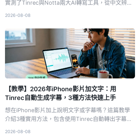
實測了Tinrec與Notta兩大AI轉寫工具，從中文辨
識、後續整理到跨裝置協作，帶你找到真正省力的逐
2026-08-08
字稿工作流。
【教學】2026年iPhone影片加文字：用
Tinrec自動生成字幕，3種方法快速上手
想在iPhone影片加上說明文字或字幕嗎？這篇教學
介紹3種實用方法，包含使用Tinrec自動轉出字幕再
匯入iMovie、直接用可立拍加動態文字，以及iMovie
2026-08-08
內建字幕功能，手把手教你快速完成影片後製。