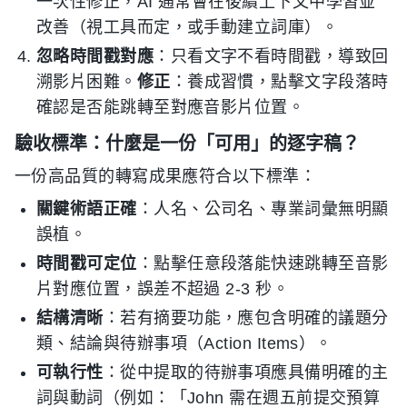
一次性修正，AI 通常會在後續上下文中學習並
改善（視工具而定，或手動建立詞庫）。
忽略時間戳對應
：只看文字不看時間戳，導致回
溯影片困難。
修正
：養成習慣，點擊文字段落時
確認是否能跳轉至對應音影片位置。
驗收標準：什麼是一份「可用」的逐字稿？
一份高品質的轉寫成果應符合以下標準：
關鍵術語正確
：人名、公司名、專業詞彙無明顯
誤植。
時間戳可定位
：點擊任意段落能快速跳轉至音影
片對應位置，誤差不超過 2-3 秒。
結構清晰
：若有摘要功能，應包含明確的議題分
類、結論與待辦事項（Action Items）。
可執行性
：從中提取的待辦事項應具備明確的主
詞與動詞（例如：「John 需在週五前提交預算