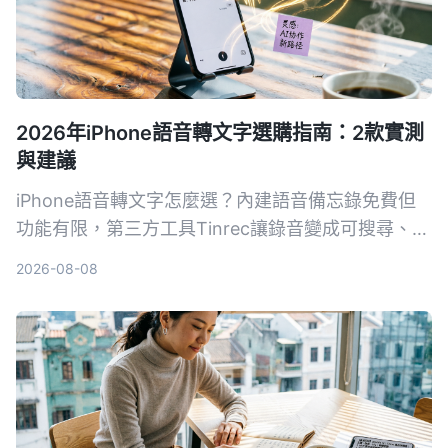
2026年iPhone語音轉文字選購指南：2款實測
與建議
iPhone語音轉文字怎麼選？內建語音備忘錄免費但
功能有限，第三方工具Tinrec讓錄音變成可搜尋、可
整理的知識庫。這篇從準確率、整理能力、AI功能到
2026-08-08
跨平台，實測比較兩者差異，告訴你到底該選哪個。