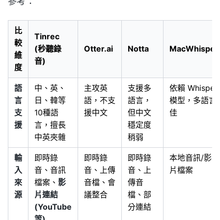
參考：
比
Tinrec
較
(秒聽錄
Otter.ai
Notta
MacWhisper
維
音)
度
語
中、英、
主攻英
支援多
依賴 Whisper
言
日、韓等
語，不支
語言，
模型，多語言
支
10種語
援中文
但中文
佳
援
言，擅長
穩定度
中英夾雜
稍弱
輸
即時錄
即時錄
即時錄
本地音訊/影
入
音、音訊
音、上傳
音、上
片檔案
來
檔案、
影
音檔、會
傳音
源
片連結
議整合
檔、部
(YouTube
分連結
等)