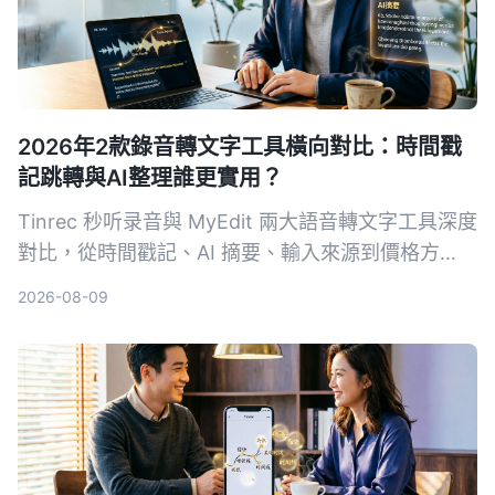
2026年2款錄音轉文字工具橫向對比：時間戳
記跳轉與AI整理誰更實用？
Tinrec 秒听录音與 MyEdit 兩大語音轉文字工具深度
對比，從時間戳記、AI 摘要、輸入來源到價格方
案，幫你選出最適合自己的錄音檔轉文字方案。
2026-08-09