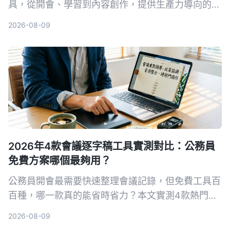
具，從開會、學習到內容創作，提供生產力導向的選
購建議，教你避開常見陷阱，把錄音變成可用的知
2026-08-09
識。
2026年4款會議逐字稿工具實測對比：公務員
免費方案哪個最夠用？
公務員開會最需要快速整理會議記錄，但免費工具百
百種，哪一款真的能省時省力？本文實測4款熱門AI
逐字稿工具，從繁體中文辨識、AI摘要到隱私導出完
2026-08-09
整比較，幫你選出最適合的方案。