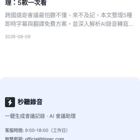
理：5款一次看
跨國遠距會議最怕聽不懂、來不及記，本文整理5種
即時字幕與翻譯免費方案，並深入解析AI錄音轉寫工
具Tinrec如何幫助你完整記錄會議、快速生成逐字稿
2026-08-09
與摘要，會後翻譯更輕鬆。
秒聽錄音
一鍵生成會議記錄 · AI 會議助理
客服時間
:
9:00-18:00（工作日）
聯繫郵箱
:
official@tinrec.com