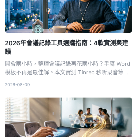
2026年會議記錄工具選購指南：4款實測與建
議
開會兩小時，整理會議記錄再花兩小時？手寫 Word
模板不再是最佳解。本文實測 Tinrec 秒听录音等 4
款 AI 工具，從準確度、AI 功能、跨平台與免費方案
2026-08-09
完整比較，幫你選對工具自動生成會議記錄、待辦事
項，把時間留給更重要的事。