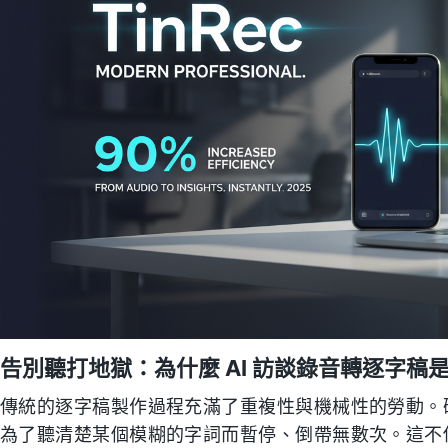
告別聽打地獄：為什麼 AI 訪談錄音轉逐字稿
傳統的逐字稿製作過程充滿了重複性與機械性的勞動。
為了聽清楚某個模糊的字詞而暫停、倒帶無數次。這不