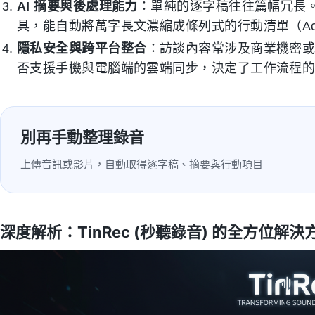
AI 摘要與後處理能力
：單純的逐字稿往往篇幅冗長。
具，能自動將萬字長文濃縮成條列式的行動清單（Acti
隱私安全與跨平台整合
：訪談內容常涉及商業機密
否支援手機與電腦端的雲端同步，決定了工作流程
別再手動整理錄音
上傳音訊或影片，自動取得逐字稿、摘要與行動項目
深度解析：TinRec (秒聽錄音) 的全方位解決