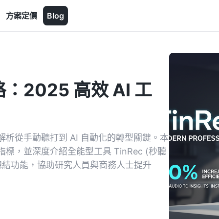
方案定價
Blog
025 高效 AI 工
析從手動聽打到 AI 自動化的轉型關鍵。本
，並深度介紹全能型工具 TinRec (秒聽
會議總結功能，協助研究人員與商務人士提升