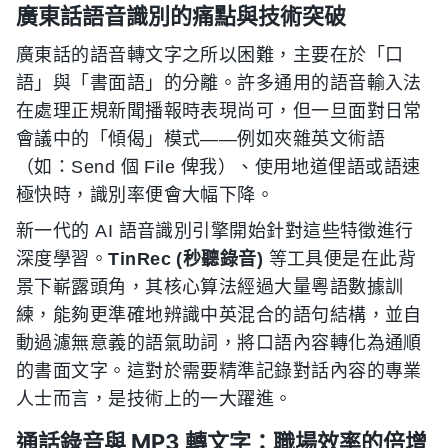
廣東話語音識別的痛點與技術突破
廣東話的語音轉文字之所以困難，主要在於「口
語」與「書面語」的分離。許多通用的語音輸入法
在處理正規新聞播報時表現尚可，但一旦面對日常
會議中的「傾偈」模式——例如夾雜英文術語
（如：Send 個 File 俾我）、使用地道俚語或語速
極快時，識別率便會大幅下降。
新一代的 AI 語音識別引擎開始針對這些特徵進行
深度學習。
TinRec (秒聽錄音)
等工具便是在此背
景下嶄露頭角，其核心算法經過大量粵語數據訓
練，能夠更準確地辨識中英混合的語句結構，並自
動過濾無意義的語氣助詞，將口語內容轉化為通順
的書面文字。這對於需要精準記錄對話內容的專業
人士而言，是技術上的一大躍進。
通話錄音與 MP3 轉文字：職場效率的倍增