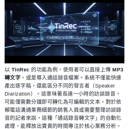
以
TinRec
的功能為例，使用者可以直接上傳
MP3
轉文字
，或是導入通話錄音檔案。系統不僅能快速
產出逐字稿，還能區分不同的發言者（Speaker
Diarization）。這意味著長達一小時的訪談錄音，
可能僅需數分鐘即可轉化為可編輯的文本。對於依
賴電話溝通業務細節的銷售人員或需要整理訪談錄
音的記者來說，這種「通話錄音轉文字」的自動化
處理，能釋放出寶貴的時間專注於核心業務分析。