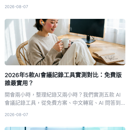
點、列待辦，學生也能輕鬆負擔，期末考就靠它。
2026-08-07
2026年5款AI會議記錄工具實測對比：免費版
誰最實用？
開會兩小時，整理紀錄又兩小時？我們實測五款 AI
會議記錄工具，從免費方案、中文轉寫、AI 問答到
跨平台支援，幫你挑出最適合上班族的選擇，再也不
2026-08-07
怕會議筆記做不完。