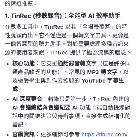
的精選推薦：
1. TinRec (秒聽錄音)：全能型 AI 效率助手
在眾多工具中，
TinRec
以其「全場景覆蓋」的特
性脫穎而出。它不僅僅是一個轉文字工具，更像是
一個智慧型的聽力助手。對於需要處理多種音訊來
源的使用者來說，TinRec 提供了極為流暢的體驗。
核心功能
：它支援
通話錄音轉文字
（這是許多同
類產品缺乏的功能）、常見的
MP3 轉文字
，以
及極受學生與創作者歡迎的
YouTube 字幕生
成
。
AI 深度整合
：轉錄只是第一步，TinRec 內建的
AI 會議總結
與
會議紀要 AI
功能，能自動提煉對
話中的關鍵決策與待辦事項，直接生成結構化的
筆記。
官網資訊
：更多細節可參考
https://tinrec.com/