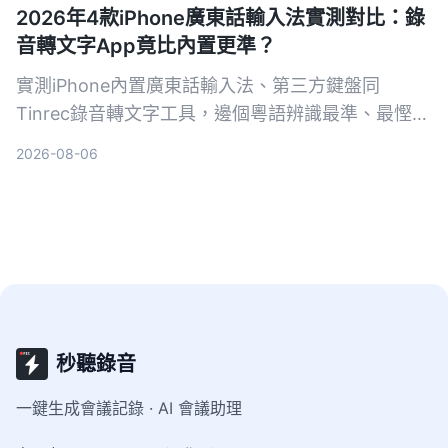
2026年4款iPhone廣東話輸入法實測對比：錄
音轉文字App竟比內置更準？
實測iPhone內置廣東話輸入法、第三方鍵盤同
Tinrec錄音轉文字工具，邊個粵語辨識最準、最慳時
間？一文睇清語音輸入、聯想字同AI整理嘅真正分
2026-08-06
別。
秒聽錄音
一鍵生成會議記錄 · AI 會議助理