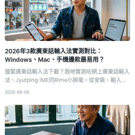
2026年3款廣東話輸入法實測對比：
Windows、Mac、手機邊款最易用？
搵緊廣東話輸入法下載？我哋實測咗網上廣東話輸入
法、Jyutping IME同Rime小狼毫，從安裝、輸入體
驗同平台支援度做比較，幫你揀出最適合香港人用嘅
2026-08-06
粵拼輸入工具。