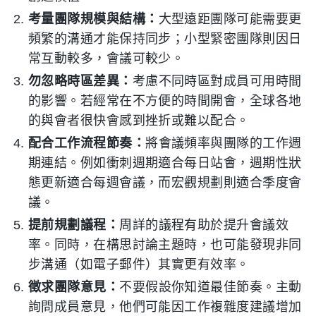
考量團隊規模與結構：
大型遠距團隊可能需要更
頻繁的溝通才能保持同步；小型緊密團隊則因日
常互動較多，會議可較少。
勿忽略時區差異：
考慮不同時區對成員可用時間
的影響。若經常在不方便的時間開會，全球各地
的與會者很快會感到挫折或難以配合。
配合工作流程節奏：
將會議頻率與團隊的工作週
期連結。例如衝刺週期適合每日站會，週期性狀
態更新適合每週會議，而宏觀規劃則適合季度會
議。
提前規劃議程：
周詳的議程有助於提升會議效
率。同時，在構思討論主題時，也可能發現非同
步溝通（如電子郵件）其實更有效率。
徵求團隊意見：
不要假設你知道最佳節奏。主動
詢問成員意見，他們可能因工作複雜度建議增加