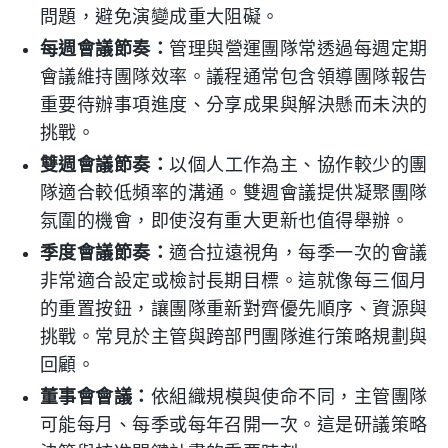
問題，避免演變成重大阻礙。
每週會議節奏：
管理與營運團隊常透過每週定期
會議維持團隊效率。議程通常包含領導團隊報告
重要待辦事項進度、分享成果與解決懸而未決的
挑戰。
雙週會議節奏：
以個人工作為主、協作較少的團
隊適合較低頻率的溝通。雙週會議提供凝聚團隊
氛圍的機會，即使沒有重大更新也值得舉辦。
季度會議節奏：
適合拉遠視角，每季一次的會議
非常適合設定或檢討長期目標。這就像每三個月
的重置按鈕，讓團隊重新對齊優先順序、資源與
挑戰。常見於主管與跨部門團隊進行策略規劃與
回顧。
董事會會議：
依組織規模與使命不同，主管團隊
可能每月、每季或每年召開一次。這是研議策略