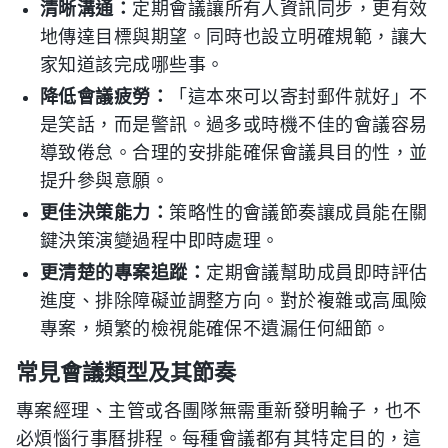
清晰溝通：
定期會議讓所有人資訊同步，更有效
地傳達目標與期望。同時也設立明確規範，讓大
家知道該完成哪些事。
降低會議疲勞：
「這本來可以寄封郵件就好」不
是笑話，而是警訊。過多或時機不佳的會議容易
導致倦怠。合理的安排能確保會議具目的性，並
提升參與意願。
更佳決策能力：
策略性的會議節奏讓成員能在關
鍵決策演變過程中即時處理。
更清楚的專案追蹤：
定期會議幫助成員即時評估
進度、排除障礙並調整方向。對於複雜或高風險
專案，頻繁的檢視能確保不遺漏任何細節。
常見會議類型及其節奏
專案經理、主管或各團隊無需重新發明輪子，也不
必煩惱行事曆排程。每種會議都有其特定目的，這