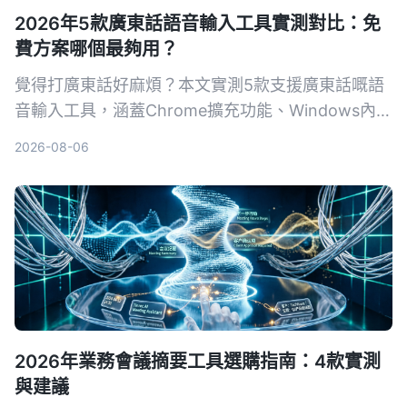
2026年5款廣東話語音輸入工具實測對比：免
費方案哪個最夠用？
覺得打廣東話好麻煩？本文實測5款支援廣東話嘅語
音輸入工具，涵蓋Chrome擴充功能、Windows內
建、Google Docs同Tinrec等，幫你揀出最適合嘅免
2026-08-06
費或付費方案。
2026年業務會議摘要工具選購指南：4款實測
與建議