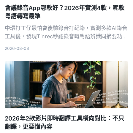
會議錄音App哪款好？2026年實測4款，呢款
粵語轉寫最準
中環打工仔最怕會後聽錄音打紀錄，實測多款AI錄音
工具後，發現Tinrec秒聽錄音嘅粵語辨識同摘要功能
最貼地，支援會議、課堂、YouTube影片轉文字，免
2026-08-08
費版已夠日常用，幫你慳返OT時間。
2026年2款影片即時翻譯工具橫向對比：不只
翻譯，更要懂內容