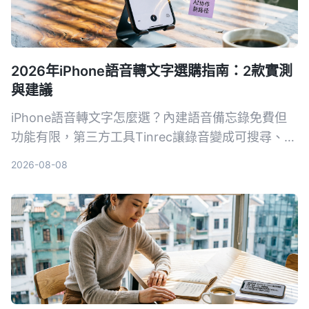
2026年iPhone語音轉文字選購指南：2款實測
與建議
iPhone語音轉文字怎麼選？內建語音備忘錄免費但
功能有限，第三方工具Tinrec讓錄音變成可搜尋、可
整理的知識庫。這篇從準確率、整理能力、AI功能到
2026-08-08
跨平台，實測比較兩者差異，告訴你到底該選哪個。