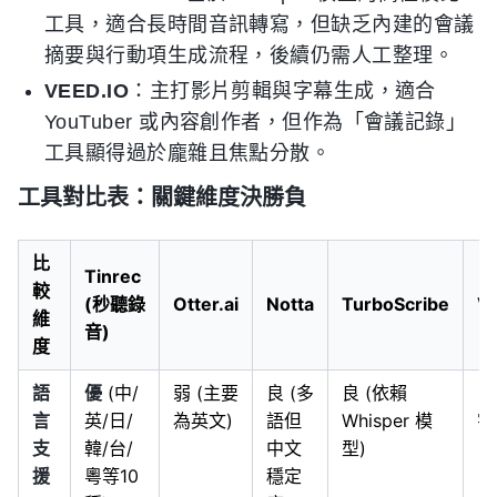
工具，適合長時間音訊轉寫，但缺乏內建的會議
摘要與行動項生成流程，後續仍需人工整理。
VEED.IO
：主打影片剪輯與字幕生成，適合
YouTuber 或內容創作者，但作為「會議記錄」
工具顯得過於龐雜且焦點分散。
工具對比表：關鍵維度決勝負
比
Tinrec
較
(秒聽錄
Otter.ai
Notta
TurboScribe
V
維
音)
度
語
優
(中/
弱 (主要
良 (多
良 (依賴
良
言
英/日/
為英文)
語但
Whisper 模
字
支
韓/台/
中文
型)
援
粵等10
穩定