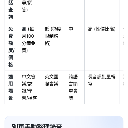
話
尋/問
查
答)
詢
免
高
(每
低 (額度
中
高 (性價比高)
低
費
月100
限制嚴
水
額
分鐘免
格)
制
度/
費)
價
格
適
中文會
英文國
跨語
長音訊批量轉
影
用
議/訪
際會議
言簡
寫
製
場
談/學
單會
景
習/播客
議
別再手動整理錄音