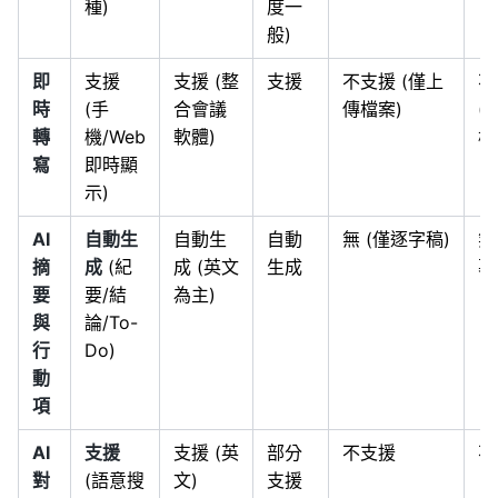
種)
度一
般)
即
支援
支援 (整
支援
不支援 (僅上
不
時
(手
合會議
傳檔案)
(
轉
機/Web
軟體)
檔
寫
即時顯
示)
AI
自動生
自動生
自動
無 (僅逐字稿)
無
摘
成
(紀
成 (英文
生成
幕
要
要/結
為主)
與
論/To-
行
Do)
動
項
AI
支援
支援 (英
部分
不支援
不
對
(語意搜
文)
支援