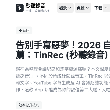
秒聽錄音
場景
資源
下載
一鍵生成會議記錄
返回
告別手寫惡夢！2026 自
薦：TinRec (秒聽錄音
還在為整理會議紀錄和逐字稿頭痛嗎？本文深度評測全
聽錄音)」。不同於傳統硬體錄音筆，TinRec
轉文字、YouTube 字幕生成及 AI 會議總
作，這款 App 都能成為你的數位第二大腦，大
效率提升技巧