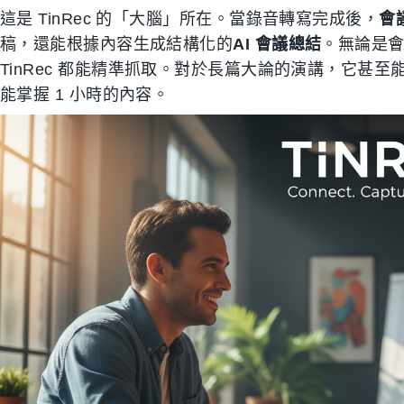
這是 TinRec 的「大腦」所在。當錄音轉寫完成後，
會
稿，還能根據內容生成結構化的
AI 會議總結
。無論是
TinRec 都能精準抓取。對於長篇大論的演講，它甚至
能掌握 1 小時的內容。