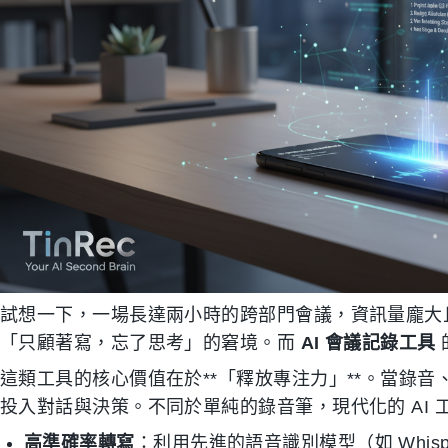
試想一下，一場長達兩小時的跨部門會議，資訊量龐大
「只顧著寫，忘了思考」的窘境。而
AI 會議記錄工具
這類工具的核心價值在於**「釋放專注力」**。當錄音
投入對話與決策。不同於單純的錄音筆，現代化的 AI 
高準確率轉寫
：利用先進的語音識別模型（如 Whis