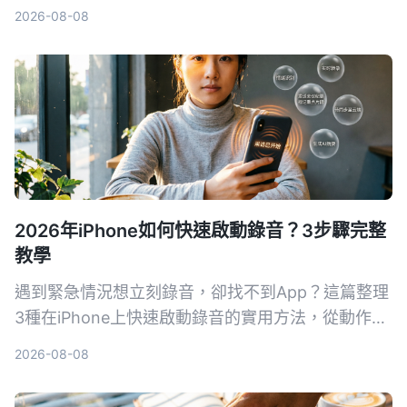
薦用Tinrec秒听录音進行後續AI整理，將錄音轉為逐
2026-08-08
字稿、摘要與待辦，適合會議、採訪與重要對話備
份。
2026年iPhone如何快速啟動錄音？3步驟完整
教學
遇到緊急情況想立刻錄音，卻找不到App？這篇整理
3種在iPhone上快速啟動錄音的實用方法，從動作按
鈕、背面輕點到捷徑桌面圖示，讓你一鍵開始錄音。
2026-08-08
同時推薦實測後最適合多數人的錄音工具Tinrec，不
只快速啟動，錄完還能自動整理摘要、待辦事項，真