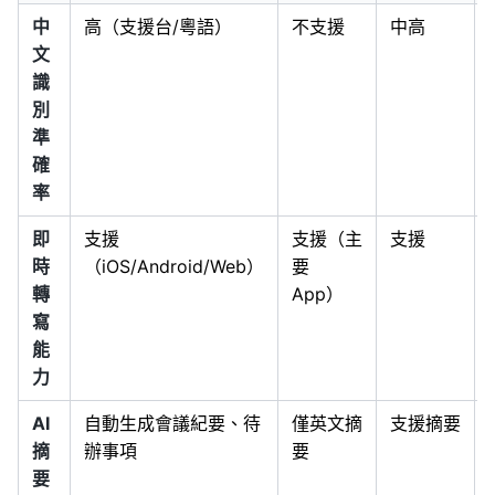
中
高（支援台/粵語）
不支援
中高
文
識
別
準
確
率
即
支援
支援（主
支援
時
（iOS/Android/Web）
要
轉
App）
寫
能
力
AI
自動生成會議紀要、待
僅英文摘
支援摘要
摘
辦事項
要
要