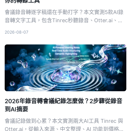
你的轉錄工具
會議錄音轉逐字稿還在手動打字？本文實測5款AI錄
音轉文字工具，包含Tinrec秒聽錄音、Otter.ai、
Notta、SeaMeet、Notion AI與Google免費方案，
2026-08-07
從功能、價格到適用場景一次整理，幫你選出最適合
的會議記錄幫手。
2026年錄音轉會議紀錄怎麼做？2步驟從錄音
到AI摘要
會議記錄做到心累？本文實測兩大AI工具 Tinrec 與
Otter.ai，從輸入來源、中文整理、AI 功能到價格方