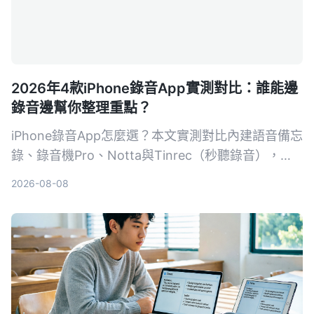
2026年4款iPhone錄音App實測對比：誰能邊
錄音邊幫你整理重點？
iPhone錄音App怎麼選？本文實測對比內建語音備忘
錄、錄音機Pro、Notta與Tinrec（秒聽錄音），從
錄音品質、轉寫準確度、AI摘要、跨平台到價格完整
2026-08-08
分析，告訴你哪一款最省時省力。