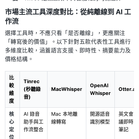
市場主流工具深度對比：從純離線到 AI 工
作流
選擇工具時，不應只看「是否離線」，更應關注
「轉寫後的價值」。以下針對五款代表性工具進行
多維度比較，涵蓋語言支援、即時性、摘要能力及
價格結構。
比
Tinrec
較
OpenAI
(秒聽錄
MacWhisper
Otter.ai
維
Whisper
音)
度
核
AI 錄音
Mac 本地離
開源語音
英文會
心
助手與工
線轉寫
識別模型
議即時
定
作流整合
筆記
位