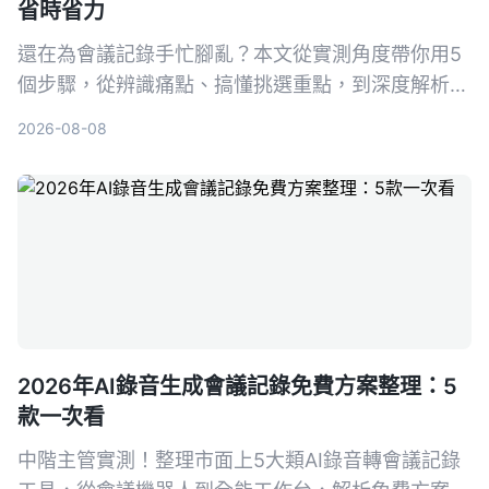
省時省力
還在為會議記錄手忙腳亂？本文從實測角度帶你用5
個步驟，從辨識痛點、搞懂挑選重點，到深度解析首
選工具Tinrec（秒聽錄音），並比較Otter.ai、
2026-08-08
Notta、PLAUD Note等熱門選擇，幫你找到最適合
的會議記錄幫手，再也不怕漏掉關鍵決策。
2026年AI錄音生成會議記錄免費方案整理：5
款一次看
中階主管實測！整理市面上5大類AI錄音轉會議記錄