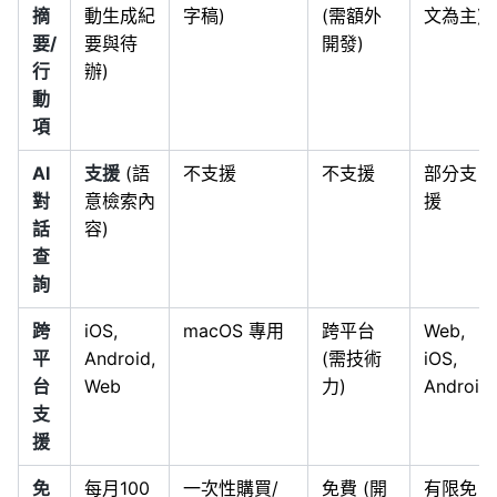
摘
動生成紀
字稿)
(需額外
文為主)
要/
要與待
開發)
行
辦)
動
項
AI
支援
(語
不支援
不支援
部分支
對
意檢索內
援
話
容)
查
詢
跨
iOS,
macOS 專用
跨平台
Web,
平
Android,
(需技術
iOS,
台
Web
力)
Android
支
援
免
每月100
一次性購買/
免費 (開
有限免