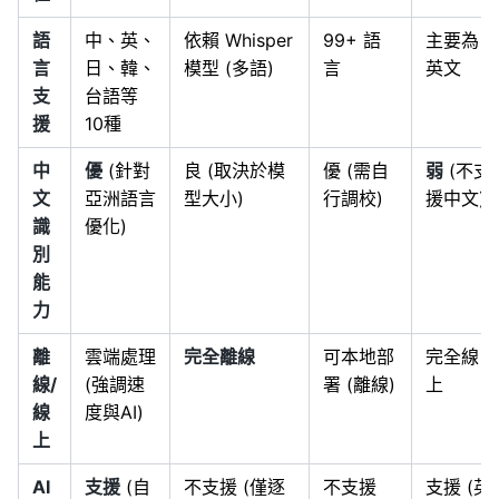
語
中、英、
依賴 Whisper
99+ 語
主要為
言
日、韓、
模型 (多語)
言
英文
支
台語等
援
10種
中
優
(針對
良 (取決於模
優 (需自
弱
(不支
文
亞洲語言
型大小)
行調校)
援中文)
識
優化)
別
能
力
離
雲端處理
完全離線
可本地部
完全線
線/
(強調速
署 (離線)
上
線
度與AI)
上
AI
支援
(自
不支援 (僅逐
不支援
支援 (英