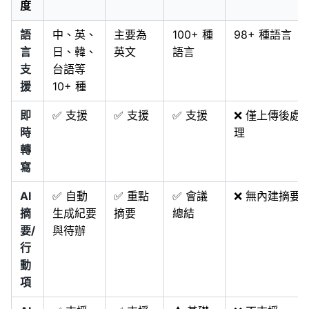
度
語
中、英、
主要為
100+ 種
98+ 種語言
言
日、韓、
英文
語言
支
台語等
援
10+ 種
即
✅ 支援
✅ 支援
✅ 支援
❌ 僅上傳後處
時
理
轉
寫
AI
✅ 自動
✅ 重點
✅ 會議
❌ 無內建摘要
摘
生成紀要
摘要
總結
要/
與待辦
行
動
項