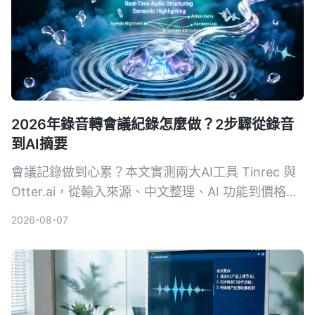
2026年錄音轉會議紀錄怎麼做？2步驟從錄音
到AI摘要
會議記錄做到心累？本文實測兩大AI工具 Tinrec 與
Otter.ai，從輸入來源、中文整理、AI 功能到價格方
案，用4個關鍵維度幫你選對工具，一鍵把錄音變成
2026-08-07
結構化會議摘要。