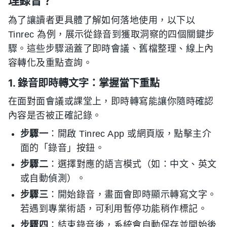
理錄音？
為了讓讀者更具體了解如何落地使用，以下以
Tinrec 為例，展示從錄音到獲取洞察的四個關鍵步
驟。這些步驟涵蓋了即時會議、舊檔整理、線上內
容轉化及重點查詢。
1. 錄音即時轉文字：掌握當下重點
在面對面會議或課堂上，即時轉寫能讓你隨時確認
內容是否被正確記錄。
步驟一
：開啟 Tinrec App 或網頁版，點擊主介
面的「錄音」按鈕。
步驟二
：選擇對應的語言模式（如：中文、英文
或自動偵測）。
步驟三
：開始錄音，畫面會即時顯示轉寫文字。
若遇到專業術語，可利用暫停功能稍作標記。
步驟四
：結束錄音後，系統會自動保存並開始後