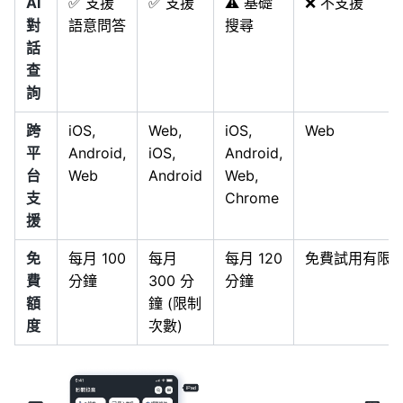
AI
✅ 支援
✅ 支援
⚠️ 基礎
❌ 不支援
對
語意問答
搜尋
話
查
詢
跨
iOS,
Web,
iOS,
Web
平
Android,
iOS,
Android,
台
Web
Android
Web,
支
Chrome
援
免
每月 100
每月
每月 120
免費試用有限
費
分鐘
300 分
分鐘
額
鐘 (限制
度
次數)