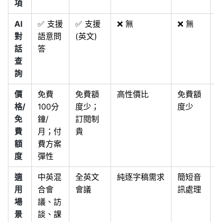
項
AI
✅ 支援
✅ 支援
❌ 無
❌ 無
❌
對
語意問
(英文)
話
答
查
詢
價
免費
免費額
高性價比
免費額
格/
100分
度少；
度少
免
鐘/
訂閱制
費
月；付
貴
額
費方案
度
彈性
適
中英混
全英文
純逐字稿需求
簡短音
用
合會
會議
訊處理
場
議、訪
景
談、課