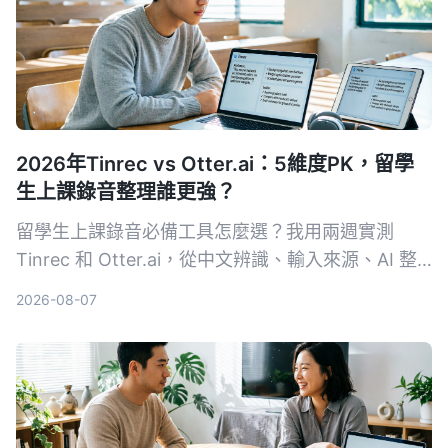
2026年Tinrec vs Otter.ai：5維度PK，留學
生上課錄音整理誰更強？
留學生上課錄音必備工具怎麼選？我用兩週實測
Tinrec 和 Otter.ai，從中文辨識、輸入來源、AI 整
理、價格彈性到跨平台體驗深度比較，直接告訴你哪
2026-08-07
款更適合課後複習與筆記整理。