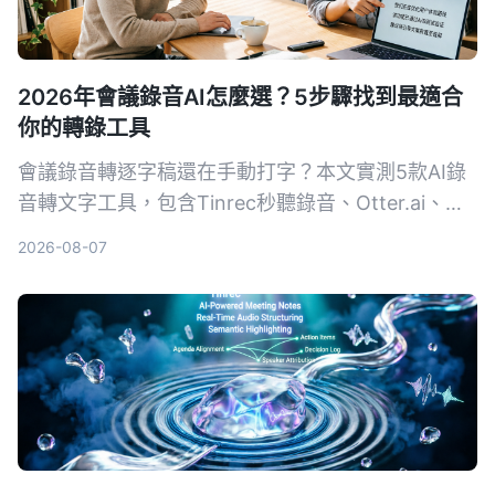
2026年會議錄音AI怎麼選？5步驟找到最適合
你的轉錄工具
會議錄音轉逐字稿還在手動打字？本文實測5款AI錄
音轉文字工具，包含Tinrec秒聽錄音、Otter.ai、
Notta、SeaMeet、Notion AI與Google免費方案，
2026-08-07
從功能、價格到適用場景一次整理，幫你選出最適合
的會議記錄幫手。