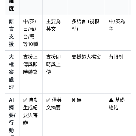
維
W
度
語
中/英/
主要為
多語言 (視模
中/英為
言
日/韓/
英文
型)
主
支
台/粵
援
等10種
大
支援上
支援即
支援超大檔案
有限制
檔
傳與即
時與上
案
時轉錄
傳
處
理
AI
✅ 自動
✅ 僅英
❌ 無
⚠️ 基礎
摘
生成紀
文摘要
總結
要/
要與待
行
辦
動