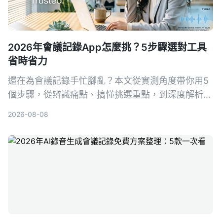
2026年會議記錄App怎麼挑？5步驟選對工具
省時省力
還在為會議記錄手忙腳亂？本文從實測角度帶你用5
個步驟，從辨識痛點、搞懂挑選重點，到深度解析首
選工具Tinrec（秒聽錄音），並比較Otter.ai、
2026-08-08
Notta、PLAUD Note等熱門選擇，幫你找到最適合
的會議記錄幫手，再也不怕漏掉關鍵決策。