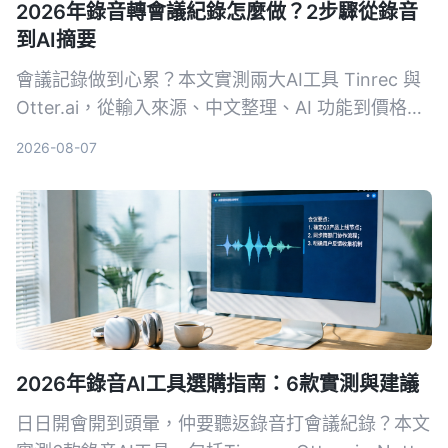
2026年錄音轉會議紀錄怎麼做？2步驟從錄音
到AI摘要
會議記錄做到心累？本文實測兩大AI工具 Tinrec 與
Otter.ai，從輸入來源、中文整理、AI 功能到價格方
案，用4個關鍵維度幫你選對工具，一鍵把錄音變成
2026-08-07
結構化會議摘要。
2026年錄音AI工具選購指南：6款實測與建議
日日開會開到頭暈，仲要聽返錄音打會議紀錄？本文