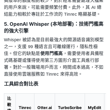
費版本的額度相對較少，對於經常需要處理大檔案
的用戶來說，可能需要頻繁付費。此外，其 AI 總
結能力相較於專註於工作流的 Tinrec 略顯基礎。
5. OpenAI Whisper (本地部署)：技術門檻高
的強大引擎
Whisper 被認為是目前最強大的開源語音識別模型
之一，支援 99 種語言且可離線運行，隱私性極
佳。但它的缺點是
使用門檻高
，需要使用者具備程
式碼基礎或懂得使用第三方圖形介面工具進行部
署。對於一般職場用戶而言，時間成本過高，不如
直接使用雲端服務如 Tinrec 來得高效。
工具綜合對比表
比
較
O
Tinrec
Otter.ai
TurboScribe
MyEdit