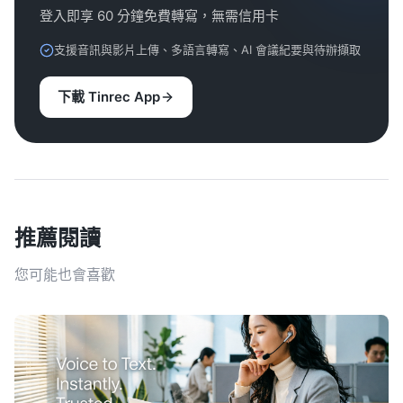
登入即享 60 分鐘免費轉寫，無需信用卡
支援音訊與影片上傳、多語言轉寫、AI 會議紀要與待辦擷取
下載 Tinrec App
推薦閱讀
您可能也會喜歡