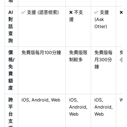
項
AI
✅ 支援 (語意檢索)
❌ 不支
✅ 支援
❌ 
對
援
(Ask
話
Otter)
查
詢
價
免費版每月100分鐘
免費版限
免費版每
免
格/
制較多
月300分
小
免
鐘
費
額
度
跨
iOS, Android, Web
iOS,
iOS,
We
平
Android,
Android,
台
Web
Web
支