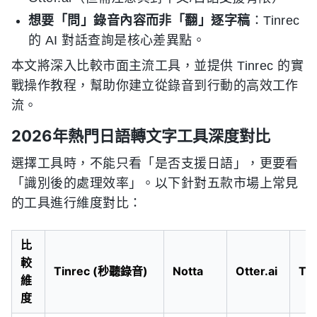
想要「問」錄音內容而非「翻」逐字稿
：Tinrec
的 AI 對話查詢是核心差異點。
本文將深入比較市面主流工具，並提供 Tinrec 的實
戰操作教程，幫助你建立從錄音到行動的高效工作
流。
2026年熱門日語轉文字工具深度對比
選擇工具時，不能只看「是否支援日語」，更要看
「識別後的處理效率」。以下針對五款市場上常見
的工具進行維度對比：
比
較
Tinrec (秒聽錄音)
Notta
Otter.ai
Tu
維
度