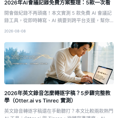
2026年AI會議記錄免費方案整理：5款一次看
開會做紀錄不再頭痛！本文實測 5 款免費 AI 會議記
錄工具，從即時轉寫、AI 摘要到跨平台支援，幫你
找出最適合的免費方案。Tinrec 不只轉文字，更幫
2026-08-08
你把會議變成行動清單，快來看誰是你的開會神隊
友。
2026年英文錄音怎麼轉逐字稿？5步驟完整教
學（Otter.ai vs Tinrec 實測）
英文錄音轉逐字稿還在手動聽打？本文比較兩款熱門