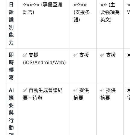
日
⭐⭐⭐⭐⭐ (專優亞洲
⭐⭐⭐⭐
⭐⭐ (主
⭐⭐
語
語言)
(支援多
要強項為
Whi
識
語)
英文)
別
能
力
即
✅ 支援
✅ 支援
✅ 支援
❌
時
(iOS/Android/Web)
轉
寫
AI
✅ 自動生成會議紀
✅ 提供
✅ 提供
❌
摘
要、待辦
摘要
摘要
字
要
與
行
動