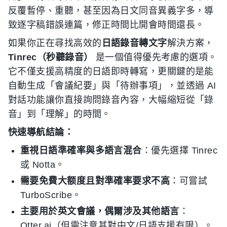
反覆暫停、重聽，甚至因為日文同音異義字多，導
致逐字稿錯誤連篇，修正時間比開會時間還長。
如果你正在尋找高效的
日語錄音轉文字
解決方案，
Tinrec（秒聽錄音）
是一個值得優先考慮的選項。
它不僅支援高精度的日語即時轉寫，更關鍵的是能
自動生成「會議紀要」與「待辦事項」，並透過 AI
對話功能讓你直接詢問錄音內容，大幅縮短從「錄
音」到「理解」的時間。
快速導航結論：
重視日語準確率與多語言混合
：優先選擇 Tinrec
或 Notta。
需要免費大额度且對準確率要求不高
：可嘗試
TurboScribe。
主要用於英文會議，偶爾涉及其他語言
：
Otter.ai（但需注意其對中文/日語支援有限）。