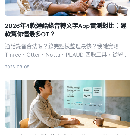
2026年4款通話錄音轉文字App實測對比：邊
款幫你慳最多OT？
通話錄音合法嗎？錄完點樣整理最快？我哋實測
Tinrec、Otter、Notta、PLAUD 四款工具，從粵語
準確度、AI 整理能力、跨平台支援同免費額度逐一
2026-08-08
比拼，幫你揀出最慳時間嘅通話錄音轉文字方案。