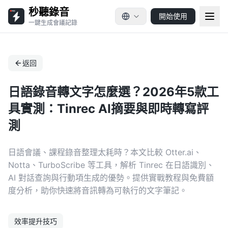
秒聽錄音
開始使用
一鍵生成會議記錄
返回
日語錄音轉文字怎麼選？2026年5款工
具實測：Tinrec AI摘要與即時轉寫評
測
日語會議、課程錄音整理太耗時？本文比較 Otter.ai、
Notta、TurboScribe 等工具，解析 Tinrec 在日語識別、
AI 對話查詢與行動項生成的優勢。提供實戰教程與免費額
度分析，助你快速將音訊轉為可執行的文字筆記。
效率提升技巧