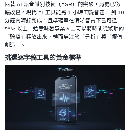
隨著 AI 語音識別技術（ASR）的突破，局勢已徹
底改變。現代 AI 工具能將 1 小時的錄音在 5 到 10
分鐘內轉錄完成，且準確率在清晰音質下已可達
95% 以上。這意味著專業人士可以將時間從繁瑣的
「聽寫」釋放出來，轉而專注於「分析」與「價值
創造」。
挑選逐字稿工具的黃金標準