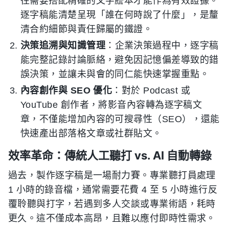
往需要搭配精確的文字謄本才能作為有效證據。
逐字稿能清楚呈現「誰在何時說了什麼」，是釐
清合約細節與責任歸屬的鐵證。
決策追溯與知識管理
：企業決策過程中，逐字稿
能完整記錄討論脈絡，避免因記憶偏差導致的錯
誤決策，並讓未與會的同仁能快速掌握重點。
內容創作與 SEO 優化
：對於 Podcast 或
YouTube 創作者，將影音內容轉為逐字稿文
章，不僅能增加內容的可搜尋性（SEO），還能
快速產出部落格文章或社群貼文。
效率革命：傳統人工聽打 vs. AI 自動轉錄
過去，製作逐字稿是一場耐力賽。專業聽打員處理
1 小時的錄音檔，通常需要花費 4 至 5 小時進行反
覆聆聽與打字，若遇到多人交談或專業術語，耗時
更久。這不僅成本高昂，且難以應付即時性需求。