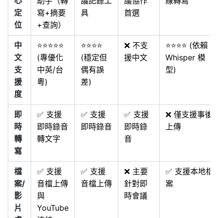
心
助手（轉
議記錄工
議協作
線轉寫
定
寫+摘要
具
首選
位
+查詢）
中
⭐⭐⭐⭐⭐
⭐⭐⭐⭐
❌ 不支
⭐⭐⭐⭐ (依賴
文
(專優化
(穩定但
援中文
Whisper 模
支
中英/台
偶有誤
型)
援
粵)
差)
度
即
✅ 支援
✅ 支援
✅ 支援
❌ 僅支援事後
時
即時錄音
即時錄音
即時錄
上傳
轉
轉文字
音
寫
檔
✅ 支援
✅ 支援
❌ 主要
✅ 支援本地檔
案/
音檔上傳
音檔上傳
針對即
案
影
與
時會議
片
YouTube