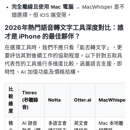
完全離線且使用 Mac 電腦
→ MacWhisper 是不
錯選擇，但 iOS 端受限。
2026年熱門語音轉文字工具深度對比：誰
才是 iPhone 的最佳夥伴？
在選擇工具時，我們不應只看「能否轉文字」，更
要評估其對後續工作的協助程度。以下針對五款具
代表性的工具進行多维度比較，涵蓋語言支援、即
時性、AI 加值功能及價格結構。
比
Tinrec
較
(秒聽錄
Notta
Otter.ai
MacWhisper
維
音)
度
核
AI 錄音
多語言會
英文會
Mac 本地離