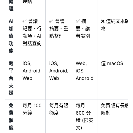
處
連結
理
AI
✅ 會議
✅ 會議
✅ 摘
❌ 僅純文本轉
加
紀要、行
摘要、重
要、講
寫
值
動項、AI
點整理
者識別
功
對話查詢
能
跨
iOS,
iOS,
Web,
僅 macOS
平
Android,
Android,
iOS,
台
Web
Web
Android
支
援
免
每月 100
每月有限
每月
免費版有長度
費
分鐘
額度
600 分
限制
額
鐘 (限英
度
文)