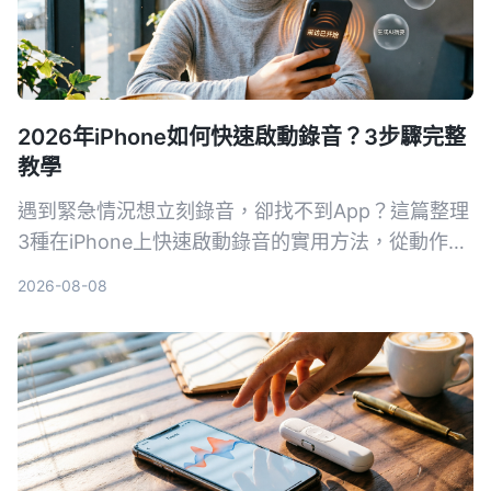
2026年iPhone如何快速啟動錄音？3步驟完整
教學
遇到緊急情況想立刻錄音，卻找不到App？這篇整理
3種在iPhone上快速啟動錄音的實用方法，從動作按
鈕、背面輕點到捷徑桌面圖示，讓你一鍵開始錄音。
2026-08-08
同時推薦實測後最適合多數人的錄音工具Tinrec，不
只快速啟動，錄完還能自動整理摘要、待辦事項，真
的超方便。