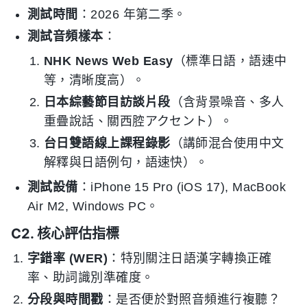
測試時間
：2026 年第二季。
測試音頻樣本
：
NHK News Web Easy
（標準日語，語速中
等，清晰度高）。
日本綜藝節目訪談片段
（含背景噪音、多人
重疊說話、關西腔アクセント）。
台日雙語線上課程錄影
（講師混合使用中文
解釋與日語例句，語速快）。
測試設備
：iPhone 15 Pro (iOS 17), MacBook
Air M2, Windows PC。
C2. 核心評估指標
字錯率 (WER)
：特別關注日語漢字轉換正確
率、助詞識別準確度。
分段與時間戳
：是否便於對照音頻進行複聽？