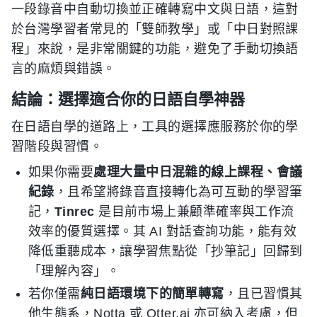
一段錄音中自動切換並正確轉寫中文與日語，這對
於台灣學習者常見的「雙師教學」或「中日對照課
程」來說，是非常關鍵的功能，避免了手動切換語
言的麻煩與錯誤。
結論：選擇適合你的日語自學神器
在日語自學的道路上，工具的選擇應服務於你的學
習階段與習慣。
如果你需要
處理大量中日混雜的線上課程、會議
紀錄
，且希望將錄音直接轉化為可互動的學習筆
記，
Tinrec
是目前市場上兼顧準確率與工作流
效率的優質選擇。其 AI 對話查詢功能，能有效
降低重聽成本，讓學習焦點從「抄筆記」回歸到
「理解內容」。
若你僅需
純日語環境下的簡單轉寫
，且已習慣其
他生態系，Notta 或 Otter.ai 亦可納入考慮，但