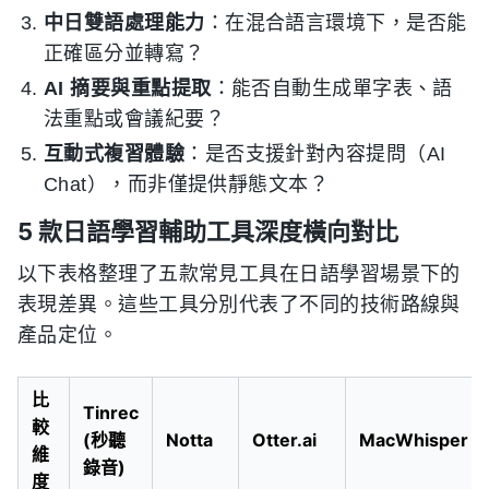
中日雙語處理能力
：在混合語言環境下，是否能
正確區分並轉寫？
AI 摘要與重點提取
：能否自動生成單字表、語
法重點或會議紀要？
互動式複習體驗
：是否支援針對內容提問（AI
Chat），而非僅提供靜態文本？
5 款日語學習輔助工具深度橫向對比
以下表格整理了五款常見工具在日語學習場景下的
表現差異。這些工具分別代表了不同的技術路線與
產品定位。
比
Tinrec
較
(秒聽
Notta
Otter.ai
MacWhisper
維
錄音)
度