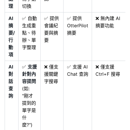
理
切換
AI
✅ 自動
✅ 提供
✅ 提供
❌ 無內建 AI
摘
生成重
會議紀
OtterPilot
摘要功能
要/
點、待
要與摘
摘要
行
辦、單
要
動
字整理
項
AI
✅
支援
❌ 僅支
✅ 支援 AI
❌ 僅支援
對
針對內
援關鍵
Chat 查詢
Ctrl+F 搜尋
話
容提問
字搜尋
查
(如:
詢
"剛才
提到的
單字是
什
麼?")