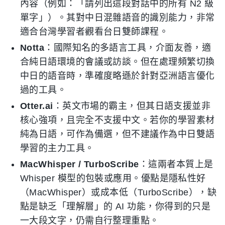
內容（例如：「請列出這段對話中的所有 N2 級
單字」）。其對中日混雜語音的識別能力，非常
適合台灣學習者觀看台日雙師課程。
Notta
：國際知名的多語言工具，介面友善，適
合純日語環境的會議或訪談。但在處理頻繁切換
中日的語音時，準確度略遜於針對亞洲語言優化
過的工具。
Otter.ai
：英文市場的霸主，但其日語支援並非
核心強項，且完全不支援中文。若你的學習素材
純為日語，可作為備選，但不建議作為中日雙語
學習的主力工具。
MacWhisper / TurboScribe
：這兩者本質上是
Whisper 模型的包裝或應用。優點是隱私性好
（MacWhisper）或成本低（TurboScribe），缺
點是缺乏「理解層」的 AI 功能，你得到的只是
一大段文字，仍需自行整理重點。