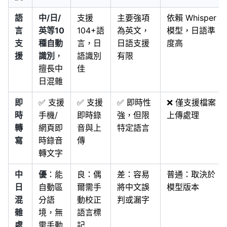
語
中/日/
支援
主要強項
依賴 Whisper
言
英等10
104+語
為英文，
模型，日語準
支
種自動
言，日
日語支援
度高
援
識別
，
語識別
有限
擅長中
佳
日混雜
即
✅ 支援
✅ 支援
✅ 即時性
❌ 僅支援檔案
時
手機/
即時錄
強，但限
上傳處理
轉
網頁即
音與上
特定語言
寫
時錄音
傳
轉文字
中
優
：能
良：偶
差：容易
普通：取決於
日
自動區
爾需手
將中文誤
模型版本
混
分語
動校正
判或漏字
雜
境，無
語言標
處
需手動
記