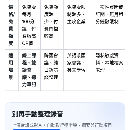
價
免費版
免費額
免費版限
一次性買斷或
格/
每月
度較
制較多，
訂閱，無月租
免
100分
少，付
主攻企業
分鐘數限制
費
鐘；付
費門檻
額
費版高
較高
度
CP值
適
線上課
跨國會
英語系國
隱私敏感資
用
程、雙
議、純
家會議、
料、本地檔案
場
語會
日語訪
英文學習
處理
景
議、聽
談整理
力筆記
別再手動整理錄音
上傳音訊或影片，自動取得逐字稿、摘要與行動項目