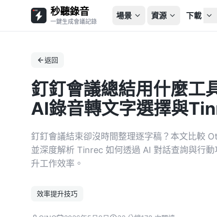
秒聽錄音
場景
資源
下載
一鍵生成會議記錄
返回
釘釘會議總結用什麼工具
AI錄音轉文字選擇與Tin
釘釘會議結束卻沒時間整理逐字稿？本文比較 Otter.a
並深度解析 Tinrec 如何透過 AI 對話查詢
升工作效率。
效率提升技巧