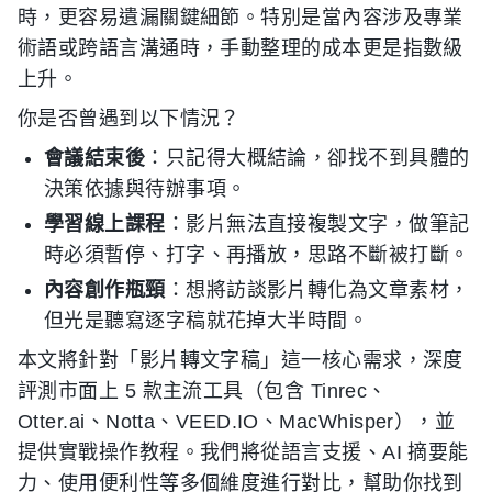
時，更容易遺漏關鍵細節。特別是當內容涉及專業
術語或跨語言溝通時，手動整理的成本更是指數級
上升。
你是否曾遇到以下情況？
會議結束後
：只記得大概結論，卻找不到具體的
決策依據與待辦事項。
學習線上課程
：影片無法直接複製文字，做筆記
時必須暫停、打字、再播放，思路不斷被打斷。
內容創作瓶頸
：想將訪談影片轉化為文章素材，
但光是聽寫逐字稿就花掉大半時間。
本文將針對「影片轉文字稿」這一核心需求，深度
評測市面上 5 款主流工具（包含 Tinrec、
Otter.ai、Notta、VEED.IO、MacWhisper），並
提供實戰操作教程。我們將從語言支援、AI 摘要能
力、使用便利性等多個維度進行對比，幫助你找到