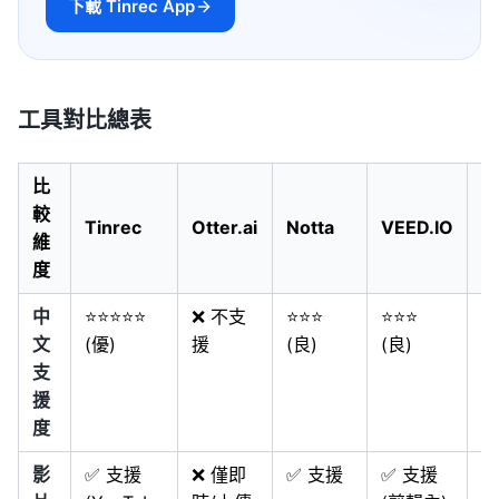
下載 Tinrec App
工具對比總表
比
較
Tinrec
Otter.ai
Notta
VEED.IO
M
維
度
中
⭐⭐⭐⭐⭐
❌ 不支
⭐⭐⭐
⭐⭐⭐
⭐
文
(優)
援
(良)
(良)
型
支
援
度
影
✅ 支援
❌ 僅即
✅ 支援
✅ 支援
❌