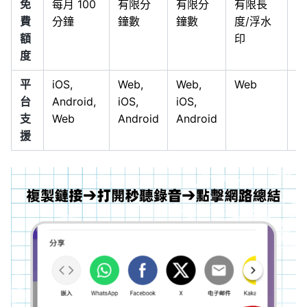
免
每月 100
有限分
有限分
有限長
試
費
分鐘
鐘數
鐘數
度/浮水
額
印
度
平
iOS,
Web,
Web,
Web
m
台
Android,
iOS,
iOS,
支
Web
Android
Android
援