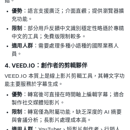
錯。
優勢
：語言支援廣泛；介面直觀；提供瀏覽器擴
充功能。
限制
：部分用戶反饋中文識別穩定性略遜於專精
中文的工具；免費版限制較多。
適用人群
：需要處理多種小語種的國際業務人
員。
4. VEED.IO：創作者的剪輯夥伴
VEED.IO 本質上是線上影片剪輯工具，其轉文字功
能主要服務於字幕生成。
優勢
：轉寫後可直接在時間軸上編輯字幕；適合
製作社交媒體短影片。
限制
：轉寫僅為附屬功能，缺乏深度的 AI 摘要
與會議分析；長影片處理成本高。
適用人群
：YouTuber、短影片創作者、行銷人