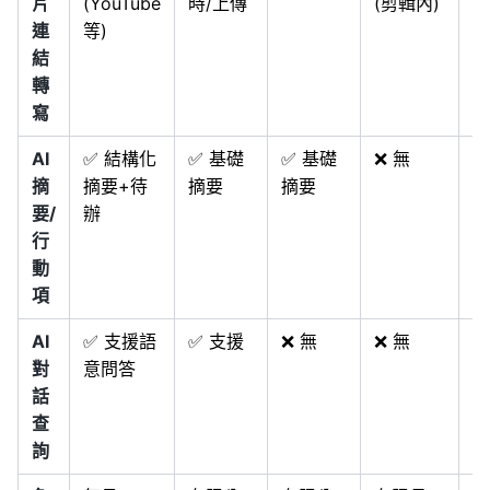
片
(YouTube
時/上傳
(剪輯內)
連
等)
結
轉
寫
AI
✅ 結構化
✅ 基礎
✅ 基礎
❌ 無
❌
摘
摘要+待
摘要
摘要
要/
辦
行
動
項
AI
✅ 支援語
✅ 支援
❌ 無
❌ 無
❌
對
意問答
話
查
詢