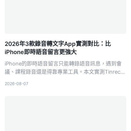
2026年3款錄音轉文字App實測對比：比
iPhone即時語音留言更強大
iPhone的即時語音留言只能轉錄語音訊息，遇到會
議、課程錄音還是得靠專業工具。本文實測Tinrec、
Notta、Otter.ai三款錄音轉文字App，從準確率、AI
2026-08-07
摘要、問答功能到價格，幫你找到最適合的錄音整理
方案。