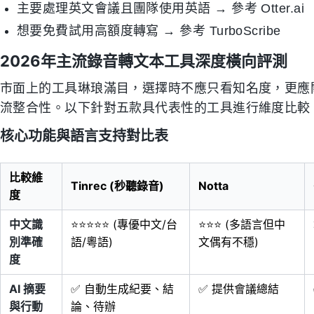
主要處理英文會議且團隊使用英語 → 參考 Otter.ai
想要免費試用高額度轉寫 → 參考 TurboScribe
2026年主流錄音轉文本工具深度橫向評測
市面上的工具琳琅滿目，選擇時不應只看知名度，更應關
流整合性。以下針對五款具代表性的工具進行維度比較
核心功能與語言支持對比表
比較維
Tinrec (秒聽錄音)
Notta
度
中文識
⭐⭐⭐⭐⭐ (專優中文/台
⭐⭐⭐ (多語言但中
別準確
語/粵語)
文偶有不穩)
度
AI 摘要
✅ 自動生成紀要、結
✅ 提供會議總結
與行動
論、待辦