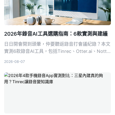
2026年錄音AI工具選購指南：6款實測與建議
日日開會開到頭暈，仲要聽返錄音打會議紀錄？本文
實測6款錄音AI工具，包括Tinrec、Otter.ai、Notta
等，幫你搵出最慳時間嘅方案，從此告別OT。
2026-08-07