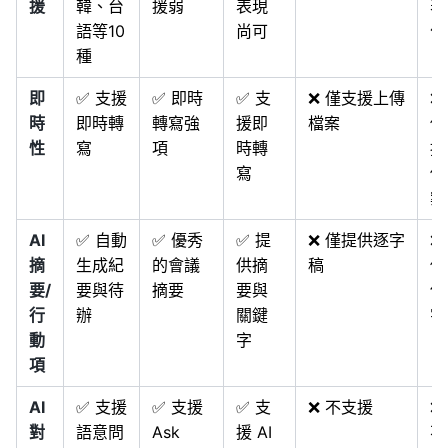
援
韓、台
援弱
表現
表
語等10
尚可
佳
種
即
✅ 支援
✅ 即時
✅ 支
❌ 僅支援上傳
❌
時
即時轉
轉寫強
援即
檔案
僅
性
寫
項
時轉
援
寫
傳
案
AI
✅ 自動
✅ 優秀
✅ 提
❌ 僅提供逐字
❌
摘
生成紀
的會議
供摘
稿
僅
要/
要與待
摘要
要與
供
行
辦
關鍵
字
動
字
項
AI
✅ 支援
✅ 支援
✅ 支
❌ 不支援
❌
對
語意問
Ask
援 AI
不