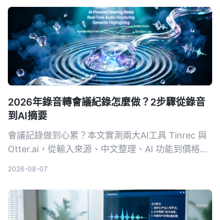
的會議記錄幫手。
2026年錄音轉會議紀錄怎麼做？2步驟從錄音
到AI摘要
會議記錄做到心累？本文實測兩大AI工具 Tinrec 與
Otter.ai，從輸入來源、中文整理、AI 功能到價格方
案，用4個關鍵維度幫你選對工具，一鍵把錄音變成
2026-08-07
結構化會議摘要。