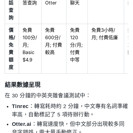
話
答查詢
Otter
聊天
援
查
詢
價
免費
免費
免費
免費3小時/
按
格/
100分/
600分/
120
月; 付費低廉
計
免
月;
月; 付費
分/月;
或
費
Basic
較高
付費
閱
額
$4.9
中等
度
結果數據呈現
在 30 分鐘的中英夾雜會議測試中：
Tinrec
：轉寫耗時約 2 分鐘，中文專有名詞準確
率高，自動標記了 5 項待辦行動。
Otter.ai
：轉寫速度快，但中文部分出現較多同
音字錯誤，需大量手動修正。