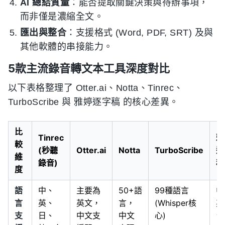
AI 總結質量
：能否提取關鍵決策與待辦事項，
而非僅是濃縮全文。
匯出與整合
：支援格式 (Word, PDF, SRT) 及與
其他軟體的串接能力。
5款主流錄音轉文本工具深度對比
以下表格整理了 Otter.ai、Notta、Tinrec、
TurboScribe 與 雅婷逐字稿 的核心差異。
比
Tinrec
雅
較
(秒聽
Otter.ai
Notta
TurboScribe
逐
維
錄音)
稿
度
語
中、
主要為
50+語
99種語言
中
言
英、
英文，
言，
(Whisper核
英
支
日、
中文支
中文
心)
台