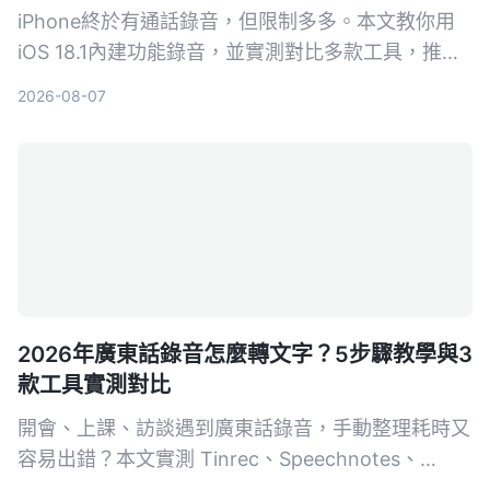
iPhone終於有通話錄音，但限制多多。本文教你用
iOS 18.1內建功能錄音，並實測對比多款工具，推薦
Tinrec（秒听录音）作為更強替代：無需硬件、支援
2026-08-07
粵語、AI自動整理對話，幫你慳返OT時間。
2026年廣東話錄音怎麼轉文字？5步驟教學與3
款工具實測對比
開會、上課、訪談遇到廣東話錄音，手動整理耗時又
容易出錯？本文實測 Tinrec、Speechnotes、
UniScribe 三款支援粵語的語音轉文字工具，從準確