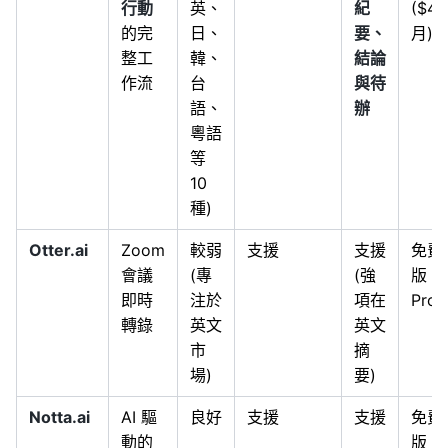
行動
英、
紀
($4.
的完
日、
要、
月)
整工
韓、
結論
作流
台
與待
語、
辦
粵語
等
10
種)
Otter.ai
Zoom
較弱
支援
支援
免費
會議
(專
(強
版 /
即時
注於
項在
Pro
轉錄
英文
英文
市
摘
場)
要)
Notta.ai
AI 驅
良好
支援
支援
免費
動的
版 /