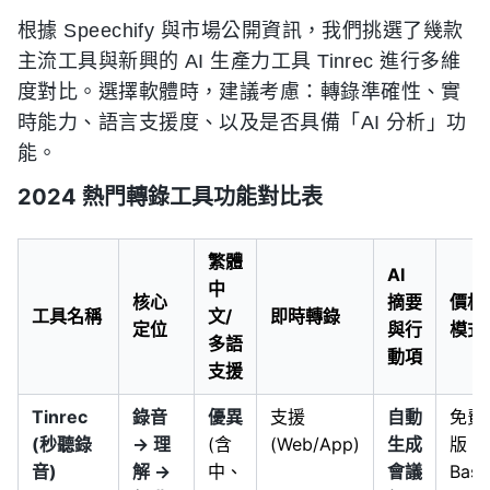
根據 Speechify 與市場公開資訊，我們挑選了幾款
主流工具與新興的 AI 生產力工具 Tinrec 進行多維
度對比。選擇軟體時，建議考慮：轉錄準確性、實
時能力、語言支援度、以及是否具備「AI 分析」功
能。
2024 熱門轉錄工具功能對比表
繁體
AI
中
核心
摘要
價格
工具名稱
文/
即時轉錄
定位
與行
模式
多語
動項
支援
Tinrec
錄音
優異
支援
自動
免費
(秒聽錄
→ 理
(含
(Web/App)
生成
版 /
音)
解 →
中、
會議
Basi