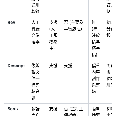
通用
訂閱
轉錄
制
Rev
人工
支援
否 (主要為
無
$1.2
轉錄
(人
事後處理)
(專
分鐘
高準
工服
注於
起
確率
務為
精準
主)
逐字
稿)
Descript
像編
支援
支援
偏重
免費
輯文
內容
版 /
件一
創作
$12/
樣剪
與剪
月起
輯音
輯
訊
Sonix
多語
支援
否 (主打上
簡單
$10/
言自
傳檔案)
摘要
小時