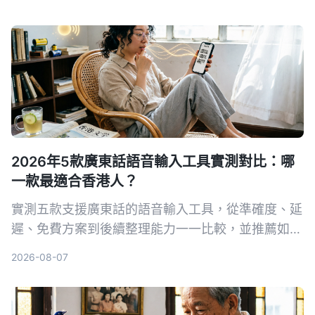
2026年5款廣東話語音輸入工具實測對比：哪
一款最適合香港人？
實測五款支援廣東話的語音輸入工具，從準確度、延
遲、免費方案到後續整理能力一一比較，並推薦如何
搭配 Tinrec 秒聽錄音，將粵語錄音變成可編輯、可
2026-08-07
搜尋的筆記與待辦事項。