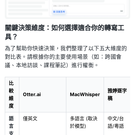
關鍵決策維度：如何選擇適合你的轉寫工
具？
為了幫助你快速決策，我們整理了以下五大維度的
對比表。請根據你的主要使用場景（如：跨國會
議、本地訪談、課程筆記）進行權衡。
比
較
雅婷逐字
Otter.ai
MacWhisper
維
稿
度
語
僅英文
多語言 (取決
中文/台
言
於模型)
語/粵語
支