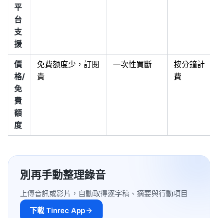
平
台
支
援
價
免費额度少，訂閱
一次性買斷
按分鐘計
格/
貴
費
免
費
額
度
別再手動整理錄音
上傳音訊或影片，自動取得逐字稿、摘要與行動項目
下載 Tinrec App