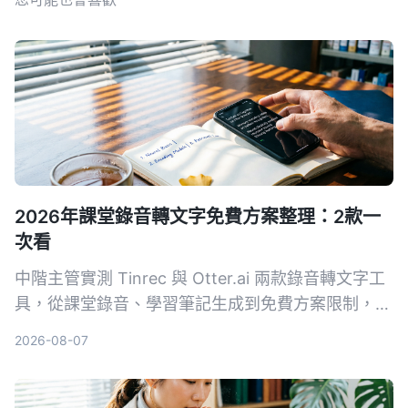
2026年課堂錄音轉文字免費方案整理：2款一
次看
中階主管實測 Tinrec 與 Otter.ai 兩款錄音轉文字工
具，從課堂錄音、學習筆記生成到免費方案限制，5
個關鍵維度對比，幫你找出最適合職場進修的整理方
2026-08-07
案。