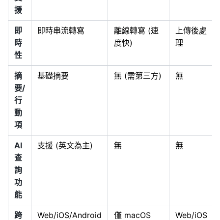
援
即
即時串流轉寫
離線轉寫 (速
上傳後處
時
度快)
理
性
摘
基礎摘要
無 (需第三方)
無
要/
行
動
項
AI
支援 (英文為主)
無
無
查
詢
功
能
跨
Web/iOS/Android
僅 macOS
Web/iOS