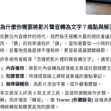
為什麼你需要將影片聲音轉為文字？痛點與解
在數位內容爆炸的時代，我們每天接觸大量的視訊會議錄影、Y
而，「聽」的效率遠低於「讀」。當你需要從一小時的
時，反覆拖曳進度條不僅耗時，更容易遺漏關鍵細節。
許多使用者搜尋「怎樣把影片裡的聲音轉文字」，通常
內容複用
：將影片內容轉為部落格文章或社群媒體
知識管理
：快速提取線上課程或會議的重點筆記。
無障礙輔助
：為影片添加字幕，提升觀看體驗。
本文將深入評測 5 款主流工具，並提供實戰操作步驟
解」而非僅是「轉寫」，像
Tinrec (秒聽錄音)
這樣具備
傳統轉寫軟體更高效的選擇。