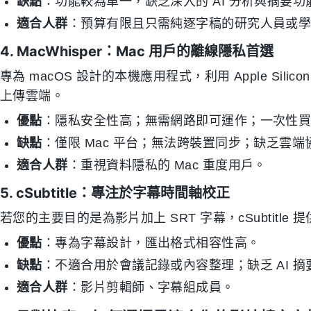
缺點
：功能較為單一，缺乏深入的 AI 分析與摘要
適合人群
：預算有限且只需純逐字稿的研究人員或
4. MacWhisper：Mac 用戶的離線隱私首選
專為 macOS 設計的本機應用程式，利用 Apple Si
上傳雲端。
優點
：隱私安全性高；無需網路即可運作；一次性
缺點
：僅限 Mac 平台；無法跨裝置同步；缺乏雲端
適合人群
：重視資料隱私的 Mac 重度用戶。
5. cSubtitle：專注於字幕時間軸校正
若您的主要目的是為影片加上 SRT 字幕，cSubtitl
優點
：專為字幕設計，匯出格式相容性高。
缺點
：不適合用於會議記錄或內容整理；缺乏 AI 摘
適合人群
：影片剪輯師、字幕組成員。