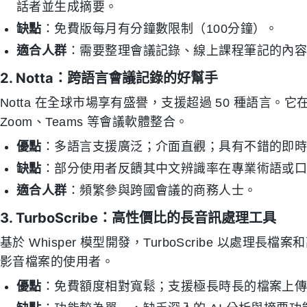
話者並生成摘要。
缺點
：免費版每月有分鐘數限制（100分鐘）。
適合人群
：需要整理會議記錄、線上課程筆記的內
2. Notta：跨語言會議記錄的好幫手
Notta 在全球市場享有盛譽，支援超過 50 種語言
Zoom、Teams 等會議軟體整合。
優點
：多語言支援廣泛；介面直觀；具有不錯的即
缺點
：部分使用者反饋其中文辨識率在專業術語或
適合人群
：頻繁參與跨國會議的商務人士。
3. TurboScribe：高性價比的長音訊處理工具
基於 Whisper 模型開發，TurboScribe 以處
影音檔案的使用者。
優點
：免費額度相對寬鬆；支援極長時長的檔案上