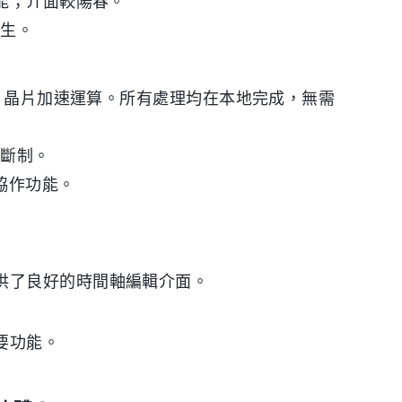
功能；介面較陽春。
學生。
licon 晶片加速運算。所有處理均在本地完成，無需
買斷制。
協作功能。
e 提供了良好的時間軸編輯介面。
要功能。