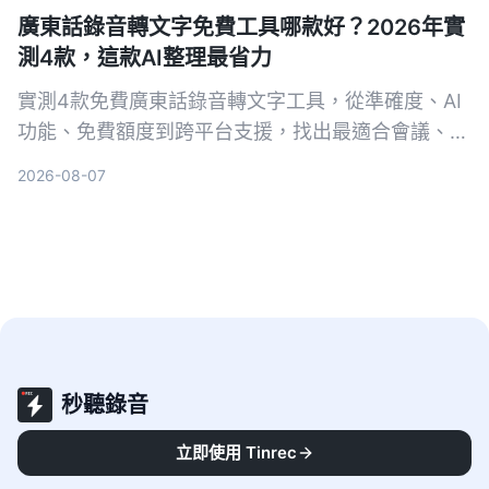
廣東話錄音轉文字免費工具哪款好？2026年實
測4款，這款AI整理最省力
實測4款免費廣東話錄音轉文字工具，從準確度、AI
功能、免費額度到跨平台支援，找出最適合會議、訪
談和學習的選擇。Tinrec（秒聽錄音）雖然不是轉寫
2026-08-07
最強，但結合AI摘要、待辦與問答，讓錄音不只是文
字，而是可行動的知識。
秒聽錄音
一鍵生成會議記錄 · AI 會議助理
立即使用 Tinrec