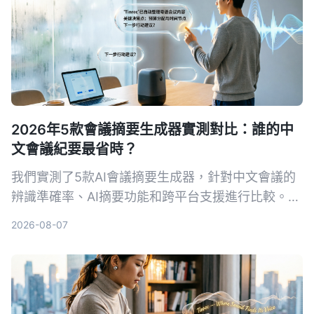
2026年5款會議摘要生成器實測對比：誰的中
文會議紀要最省時？
我們實測了5款AI會議摘要生成器，針對中文會議的
辨識準確率、AI摘要功能和跨平台支援進行比較。
Tinrec（秒聽錄音）以粵語8.3%字錯率與獨家AI對
2026-08-07
話查詢脫穎而出，適合需要高效整理會議記錄的你。