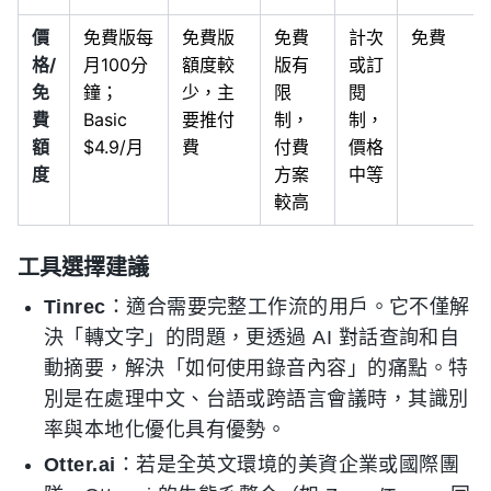
價
免費版每
免費版
免費
計次
免費
格/
月100分
額度較
版有
或訂
免
鐘；
少，主
限
閱
費
Basic
要推付
制，
制，
額
$4.9/月
費
付費
價格
度
方案
中等
較高
工具選擇建議
Tinrec
：適合需要完整工作流的用戶。它不僅解
決「轉文字」的問題，更透過 AI 對話查詢和自
動摘要，解決「如何使用錄音內容」的痛點。特
別是在處理中文、台語或跨語言會議時，其識別
率與本地化優化具有優勢。
Otter.ai
：若是全英文環境的美資企業或國際團