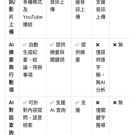
訊/
多種格式
音訊上
援音
支援
影
及
傳
訊上
音訊
片
YouTube
傳
上傳
上
連結
傳
AI
✅ 自動
✅ 提供
✅ 提
❌
❌ 無
摘
生成紀
摘要與
供摘
僅提
要
要、結
關鍵詞
要
供逐
與
論、待辦
字
行
事項
稿，
動
無AI
項
分析
AI
✅ 可針
✅ 支援
✅ 支
❌
❌ 無
對
對內容提
AI 查詢
援
僅關
話
問，語意
鍵字
查
檢索
搜尋
詢