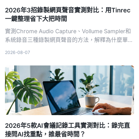
2026年3招錄製網頁聲音實測對比：用Tinrec
一鍵整理省下大把時間
實測Chrome Audio Capture、Vollume Sampler和
系統錄音三種錄製網頁聲音的方法，解釋為什麼單純
錄音不夠用，真正省時間的是像Tinrec這樣能自動把
2026-08-07
錄音變成摘要、待辦和可搜尋資料的AI整理工具。
2026年5款AI會議記錄工具實測對比：錄完直
接問AI找重點，誰最省時間？