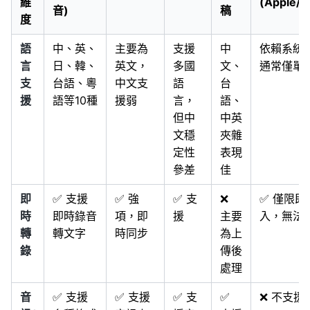
維
(Apple/G
音)
稿
度
語
中、英、
主要為
支援
中
依賴系統
言
日、韓、
英文，
多國
文、
通常僅單
支
台語、粵
中文支
語
台
援
語等10種
援弱
言，
語、
但中
中英
文穩
夾雜
定性
表現
參差
佳
即
✅ 支援
✅ 強
✅ 支
❌
✅ 僅限即
時
即時錄音
項，即
援
主要
入，無法
轉
轉文字
時同步
為上
錄
傳後
處理
音
✅ 支援
✅ 支援
✅ 支
✅
❌ 不支援