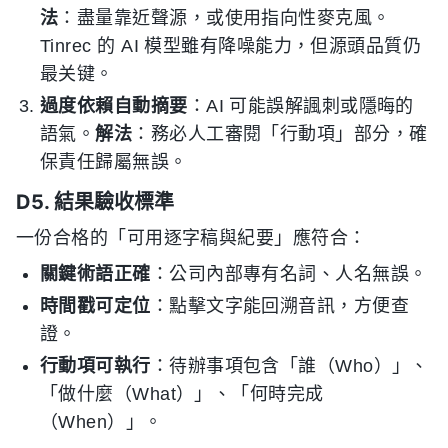
法
：盡量靠近聲源，或使用指向性麥克風。
Tinrec 的 AI 模型雖有降噪能力，但源頭品質仍
最关键。
過度依賴自動摘要
：AI 可能誤解諷刺或隱晦的
語氣。
解法
：務必人工審閱「行動項」部分，確
保責任歸屬無誤。
D5. 結果驗收標準
一份合格的「可用逐字稿與紀要」應符合：
關鍵術語正確
：公司內部專有名詞、人名無誤。
時間戳可定位
：點擊文字能回溯音訊，方便查
證。
行動項可執行
：待辦事項包含「誰（Who）」、
「做什麼（What）」、「何時完成
（When）」。