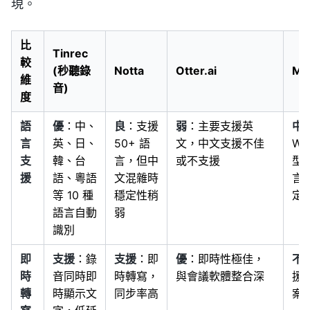
現。
比
Tinrec
較
(秒聽錄
Notta
Otter.ai
Ma
維
音)
度
語
優
：中、
良
：支援
弱
：主要支援英
中
言
英、日、
50+ 語
文，中文支援不佳
Wh
支
韓、台
言，但中
或不支援
型
援
語、粵語
文混雜時
言
等 10 種
穩定性稍
定
語言自動
弱
識別
即
支援
：錄
支援
：即
優
：即時性極佳，
不
時
音同時即
時轉寫，
與會議軟體整合深
援
轉
時顯示文
同步率高
案