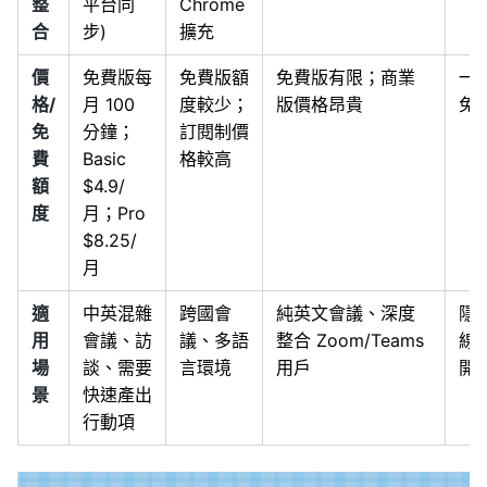
整
平台同
Chrome
合
步)
擴充
價
免費版每
免費版額
免費版有限；商業
一
格/
月 100
度較少；
版價格昂貴
免
免
分鐘；
訂閱制價
費
Basic
格較高
額
$4.9/
度
月；Pro
$8.25/
月
適
中英混雜
跨國會
純英文會議、深度
隱
用
會議、訪
議、多語
整合 Zoom/Teams
線
場
談、需要
言環境
用戶
開
景
快速產出
行動項