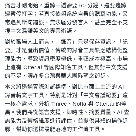
痛苦才剛開始。重聽一遍需要 60 分鐘，還要邊聽
邊暫停打字；若直接依賴系統自帶的聽寫功能，又
常遇到斷句錯誤、無法區分發言人，甚至完全不支
援中文混雜英文的專業術語。
對於職場人士而言，「錄音」只是保存資訊，「紀
要」才是產出價值。傳統的錄音工具缺乏結構化整
理能力，導致資訊密度極低，重聽成本極高。市場
上雖有 Otter.ai 等國際知名工具，但其對中文支援
的不足，讓許多台灣與華人團隊望之卻步。
本文將透過實際測試標準，對比市面上主流的 AI
錄音轉文字工具，特別是針對「中文會議紀要」這
一核心需求，分析 Tinrec、Notta 與 Otter.ai 的差
異。我們將從語言支援、即時性、摘要質量、AI 查
詢能力及價格維度進行評估，並提供具體的操作步
驟，幫助你選擇最能落地的工作流工具。