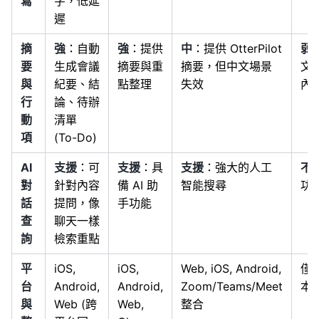
寫
字，低延
遲
摘
強
：自動
強
：提供
中
：提供 OtterPilot
弱
要
生成會議
摘要與重
摘要，但中文場景
文
與
紀要、結
點整理
失效
內
行
論、待辦
動
清單
項
(To-Do)
AI
支援
：可
支援
：具
支援
：強大的人工
不
對
針對內容
備 AI 助
智能搜尋
功
話
提問，像
手功能
查
聊天一樣
詢
檢索重點
平
iOS,
iOS,
Web, iOS, Android,
僅限
台
Android,
Android,
Zoom/Teams/Meet
本
與
Web (跨
Web,
整合