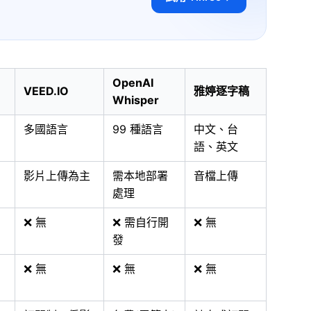
OpenAI
VEED.IO
雅婷逐字稿
Whisper
多國語言
99 種語言
中文、台
語、英文
影片上傳為主
需本地部署
音檔上傳
處理
❌ 無
❌ 需自行開
❌ 無
發
❌ 無
❌ 無
❌ 無