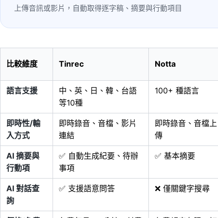
上傳音訊或影片，自動取得逐字稿、摘要與行動項目
比較維度
Tinrec
Notta
語言支援
中、英、日、韓、台語
100+ 種語言
等10種
即時性/輸
即時錄音、音檔、影片
即時錄音、音檔上
入方式
連結
傳
AI 摘要與
✅ 自動生成紀要、待辦
✅ 基本摘要
行動項
事項
AI 對話查
✅ 支援語意問答
❌ 僅關鍵字搜尋
詢