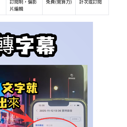
訂閱制，偏影
免費(需算力)
計次或訂閱
片編輯