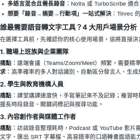
多語言混合且需長錄音
：Notta 或 TurboScrib
想要「錄音→摘要→行動項」一站式解決
：Tinre
誰最需要語音轉文字工具？4 大用戶場景分析
在選擇工具前，先確認你的核心使用場景，這將直接決定哪
1. 職場上班族與企業團隊
痛點
：遠端會議（Teams/Zoom/Meet）頻繁，需要精準
求
：高準確率的多人對話識別、自動區分發言人、生成
2. 學生與教育機構人員
痛點
：課堂講課速度快，手寫筆記來不及記錄；複習時
援長時段錄音、關鍵詞標記與搜尋功能。
3. 內容創作者與媒體工作者
痛點
：訪談錄音整理耗時，Podcast 或 YouTube
文字、匯出 SRT 字幕檔、高容錯率的口語轉書面語能