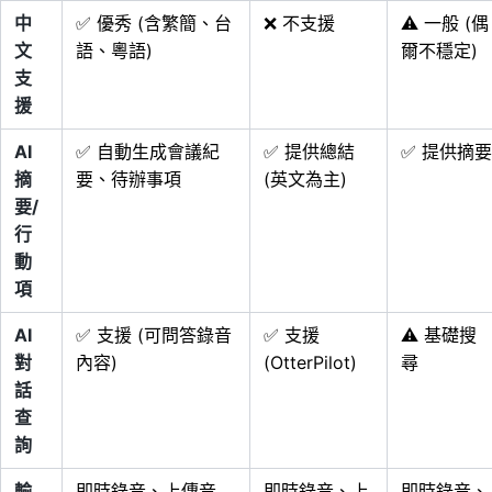
中
✅ 優秀 (含繁簡、台
❌ 不支援
⚠️ 一般 (偶
文
語、粵語)
爾不穩定)
支
援
AI
✅ 自動生成會議紀
✅ 提供總結
✅ 提供摘要
摘
要、待辦事項
(英文為主)
要/
行
動
項
AI
✅ 支援 (可問答錄音
✅ 支援
⚠️ 基礎搜
對
內容)
(OtterPilot)
尋
話
查
詢
輸
即時錄音、上傳音
即時錄音、上
即時錄音、