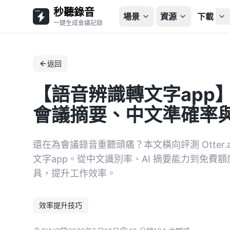
秒聽錄音
場景
資源
下載
一鍵生成會議記錄
返回
【語音辨識轉文字app
會議摘要、中文準確率與
還在為會議錄音重聽頭痛？本文橫向評測 Otter.ai、
文字app。從中文識別率、AI 摘要能力到免
具，提升工作效率。
效率提升技巧