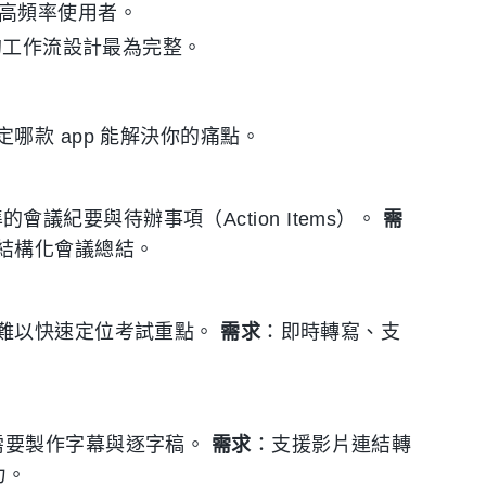
e 適合高頻率使用者。
c 的工作流設計最為完整。
款 app 能解決你的痛點。
的會議紀要與待辦事項（Action Items）。
需
結構化會議總結。
難以快速定位考試重點。
需求
：即時轉寫、支
 影片需要製作字幕與逐字稿。
需求
：支援影片連結轉
力。