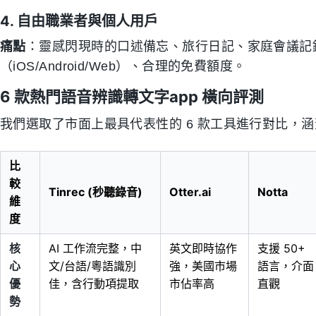
4. 自由職業者與個人用戶
痛點
：靈感閃現時的口述備忘、旅行日記、家庭會議記
（iOS/Android/Web）、合理的免費額度。
6 款熱門語音辨識轉文字app 橫向評測
我們選取了市面上最具代表性的 6 款工具進行對比，
比
較
Tinrec (秒聽錄音)
Otter.ai
Notta
維
度
核
AI 工作流完整，中
英文即時協作
支援 50+
心
文/台語/粵語識別
強，美國市場
語言，介面
優
佳，含行動項提取
市佔率高
直觀
勢