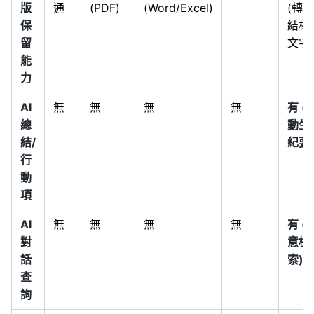
版
通
(PDF)
(Word/Excel)
(轉為
保
結構
留
文字)
能
力
AI
無
無
無
無
有 (
總
動生
結/
紀要
行
動
項
AI
無
無
無
無
有 (
對
意檢
話
索)
查
詢