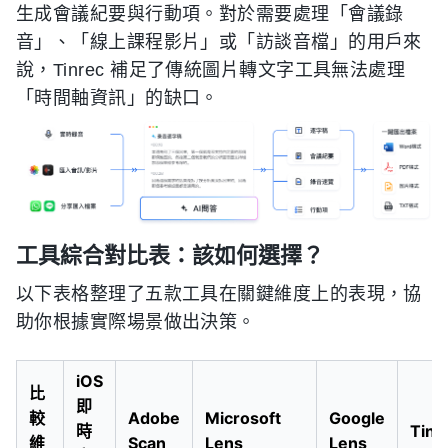
生成會議紀要與行動項。對於需要處理「會議錄
音」、「線上課程影片」或「訪談音檔」的用戶來
說，Tinrec 補足了傳統圖片轉文字工具無法處理
「時間軸資訊」的缺口。
工具綜合對比表：該如何選擇？
以下表格整理了五款工具在關鍵維度上的表現，協
助你根據實際場景做出決策。
iOS
比
即
較
Adobe
Microsoft
Google
時
Tinr
維
Scan
Lens
Lens