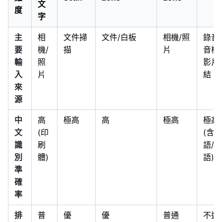
文
度
字
主
相
文件掃
文件/白板
相機/照
錄音/
要
機/
描
片
音檔/
輸
照
影片
入
片
結
來
源
中
高
極高
高
極高
極高
文
(印
(含台
識
刷
語/粵
別
體)
語)
準
確
率
排
普
優
優
普通
不適