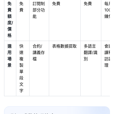
免
免
訂閱制
免費
免費
每月
費
費
部分功
100
額
能
鐘免
度/
價
格
適
快
合約/
表格數據提取
多語言
會議/
用
速
講義存
翻譯/識
課程/
場
複
檔
別
訪談
景
製
理
單
段
文
字