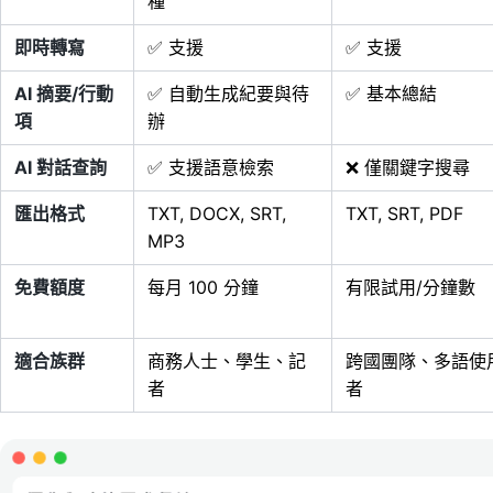
種
即時轉寫
✅ 支援
✅ 支援
AI 摘要/行動
✅ 自動生成紀要與待
✅ 基本總結
項
辦
AI 對話查詢
✅ 支援語意檢索
❌ 僅關鍵字搜尋
匯出格式
TXT, DOCX, SRT,
TXT, SRT, PDF
MP3
免費額度
每月 100 分鐘
有限試用/分鐘數
適合族群
商務人士、學生、記
跨國團隊、多語使
者
者