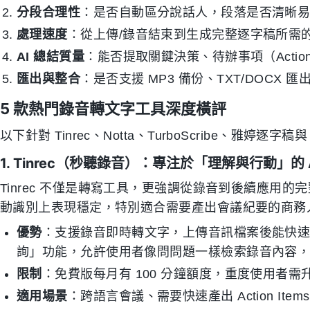
分段合理性
：是否自動區分說話人，段落是否清晰
處理速度
：從上傳/錄音結束到生成完整逐字稿所需
AI 總結質量
：能否提取關鍵決策、待辦事項（Action 
匯出與整合
：是否支援 MP3 備份、TXT/DOCX 
5 款熱門錄音轉文字工具深度橫評
以下針對 Tinrec、Notta、TurboScribe、雅婷逐字稿
1. Tinrec（秒聽錄音）：專注於「理解與行動」的 
Tinrec 不僅是轉寫工具，更強調從錄音到後續應用
動識別上表現穩定，特別適合需要產出會議紀要的商務
優勢
：支援錄音即時轉文字，上傳音訊檔案後能快速生成
詢」功能，允許使用者像問問題一樣檢索錄音內容
限制
：免費版每月有 100 分鐘額度，重度使用者需
適用場景
：跨語言會議、需要快速產出 Action Ite