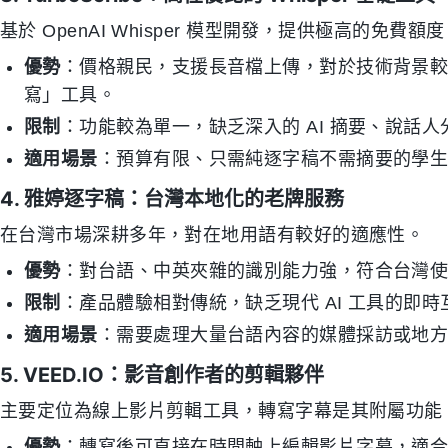
基於 OpenAI Whisper 模型開發，提供極高的免費額
優勢
：價格親民，支援長音檔上傳，對於技術背景
寫」工具。
限制
：功能較為單一，缺乏深入的 AI 摘要、說話
適用場景
：預算有限、只需純逐字稿不需摘要的學
4. 雅婷逐字稿：台灣本地化的老牌服務
在台灣市場深耕多年，對在地用語有較好的適應性。
優勢
：對台語、中英夾雜的識別能力強，符合台灣
限制
：產品體驗相對傳統，缺乏現代 AI 工具的即
適用場景
：需要處理大量台語內容的媒體採訪或地
5. VEED.IO：影音創作者的剪輯夥伴
主要定位為線上影片剪輯工具，轉寫字幕是其附屬功能
優勢
：轉寫後可直接在時間軸上編輯影片字幕，適合 Yo