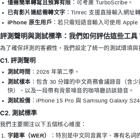
僅需簡單轉寫且預算有限
：可考慮 TurboScribe。
已有影片連結需轉文字
：Tinrec 支援直接輸入網址
iPhone 原生用戶
：若只需短語音輸入可使用 Apple D
評測聲明與測試標準：我們如何評估這些工具
為了確保評測的客觀性，我們設定了統一的測試環境與
C1. 評測聲明
測試時間
：2026 年第二季。
測試樣本
：包含 30 分鐘的中文商務會議錄音（含
快）、以及一段帶有背景噪音的咖啡廳訪談錄音。
測試設備
：iPhone 15 Pro 與 Samsung Galaxy
C2. 測試標準
我們主要關注以下五個核心維度：
字錯率（WER）
：特別是中文同音異字、專有名詞