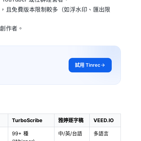
具，且免費版本限制較多（如浮水印、匯出限
容創作者。
試用 Tinrec
TurboScribe
雅婷逐字稿
VEED.IO
99+ 種
中/英/台語
多語言