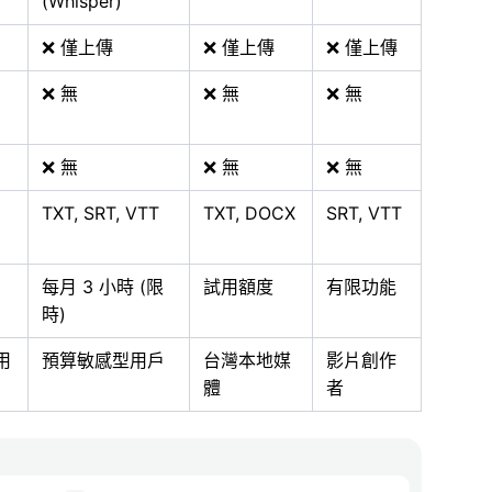
(Whisper)
❌ 僅上傳
❌ 僅上傳
❌ 僅上傳
❌ 無
❌ 無
❌ 無
❌ 無
❌ 無
❌ 無
TXT, SRT, VTT
TXT, DOCX
SRT, VTT
每月 3 小時 (限
試用額度
有限功能
時)
用
預算敏感型用戶
台灣本地媒
影片創作
體
者