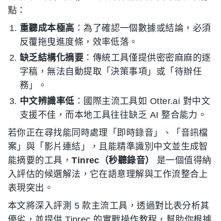
點：
重聽成本極高
：為了確認一個數據或結論，必須
反覆拖曳進度條，效率低落。
缺乏結構化摘要
：傳統工具僅提供密密麻麻的逐
字稿，無法自動提取「決策事項」或「待辦任
務」。
中文辨識率低
：國際主流工具如 Otter.ai 對中文
支援不佳，而本地工具往往缺乏 AI 整合能力。
若你正在尋找能同時處理「即時錄音」、「音訊檔
案」與「影片連結」，且能精準識別中文並生成智
能摘要的工具，
Tinrec（秒聽錄音）
是一個值得納
入評估的候選解法，它在語意理解與工作流整合上
表現突出。
本文將深入評測 5 款主流工具，透過對比表分析其
優劣，並提供 Tinrec 的實戰操作教程，幫助你根據