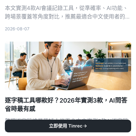
本文實測4款AI會議記錄工具，從準確率、AI功能、
跨場景覆蓋等角度對比，推薦最適合中文使用者的
Tinrec秒聽錄音，並提供選購指南與避坑建議。
2026-08-07
逐字稿工具哪款好？2026年實測3款，AI問答
省時最有感
整理逐字稿總是花掉大半天？本文實測3款AI逐字稿
立即使用 Tinrec
工具，其中Tinrec（秒聽錄音）不僅轉寫快速，更能