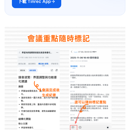
下載 Tinrec App