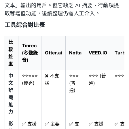
文本」輸出的用戶。但它缺乏 AI 摘要、行動項提
取等增值功能，後續整理仍需人工介入。
工具綜合對比表
比
Tinrec
較
(秒聽錄
Otter.ai
Notta
VEED.IO
Turbo
維
音)
度
中
⭐⭐⭐⭐⭐
❌ 不支
⭐⭐⭐
⭐⭐⭐ (普
⭐⭐⭐⭐
文
(優秀)
援
(普
通)
辨
通)
識
能
力
影
✅ 支援
✅ 主要
✅ 支
✅ 支援
✅ 支