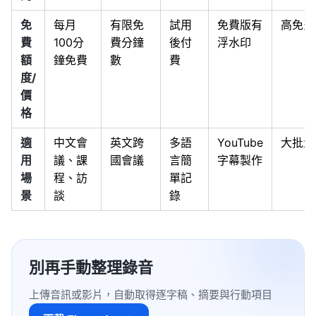
免
每月
有限免
試用
免費版有
高免費
費
100分
費分鐘
後付
浮水印
額
鐘免費
數
費
度/
價
格
適
中文會
英文跨
多語
YouTube
大批量
用
議、課
國會議
言簡
字幕製作
場
程、訪
單記
景
談
錄
別再手動整理錄音
上傳音訊或影片，自動取得逐字稿、摘要與行動項目