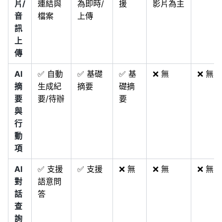
片/
連結與
為即時/
援
影片為主
音
檔案
上傳
訊
上
傳
AI
✅ 自動
✅ 基礎
✅ 基
❌ 無
❌ 無
摘
生成紀
摘要
礎摘
要
要/待辦
要
與
行
動
項
AI
✅ 支援
✅ 支援
❌ 無
❌ 無
❌ 無
對
語意問
話
答
查
詢