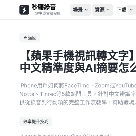
秒聽錄音
場景
資源
下載
一鍵生成會議記錄
返回
【蘋果手機視訊轉文字
中文精準度與AI摘要怎
iPhone用戶如何將FaceTime、Zoom或YouT
Notta、Tinrec等5款熱門工具，針對中文
供從錄音到行動項的完整工作流教學，幫助職場
效率提升技巧