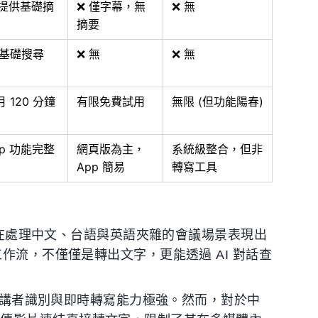
 提供基礎摘
❌ 僅字幕，無
❌ 無
摘要
️ 基礎搜尋
❌ 無
❌ 無
 120 分鐘
有限免費試用
無限 (但功能陽春)
pp 功能完整
網頁版為主，
系統級整合，但非
App 簡易
轉寫工具
在處理中文、台語與英語夾雜的會議場景表現出
工作流，不僅僅是轉出文字，更能透過 AI 對話查
的講者識別與即時轉寫能力極強。然而，對於中