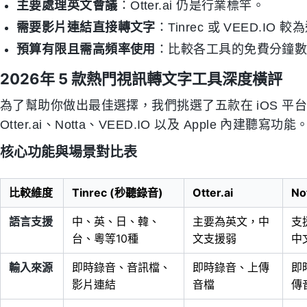
主要處理英文會議
：Otter.ai 仍是行業標竿。
需要影片連結直接轉文字
：Tinrec 或 VEED.IO 
預算有限且需高頻率使用
：比較各工具的免費分鐘數限制
2026年 5 款熱門視訊轉文字工具深度橫評
為了幫助你做出最佳選擇，我們挑選了五款在 iOS 平台
Otter.ai、Notta、VEED.IO 以及 Apple 內建聽寫功能
核心功能與場景對比表
比較維度
Tinrec (秒聽錄音)
Otter.ai
No
語言支援
中、英、日、韓、
主要為英文，中
支
台、粵等10種
文支援弱
中
輸入來源
即時錄音、音訊檔、
即時錄音、上傳
即
影片連結
音檔
傳