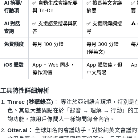
AI 摘要/
✅ 自動生成會議紀要
✅ 擅長英文會議
✅
行動項
與 To-Do
摘要
要
AI 對話
✅ 支援語意搜尋與問
✅ 支援關鍵詞搜
⚠
查詢
答
尋
免費額度
每月 100 分鐘
每月 300 分鐘
每月
(僅英文)
iOS 體驗
App + Web 同步，
App 體驗佳，但
A
操作流暢
中文局限
工具特性詳細解析
Tinrec (秒聽錄音)
： 專注於亞洲語言環境，特別是
色。其最大差異點在於「錄音 → 理解 → 行動」的
詢功能，讓用戶像問人一樣詢問錄音內容。
Otter.ai
： 全球知名的會議助手，對於純英文會議