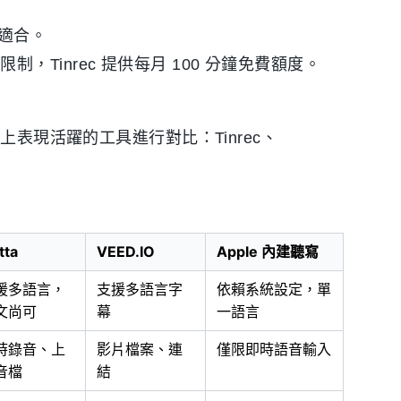
較為適合。
，Tinrec 提供每月 100 分鐘免費額度。
上表現活躍的工具進行對比：Tinrec、
。
tta
VEED.IO
Apple 內建聽寫
援多語言，
支援多語言字
依賴系統設定，單
文尚可
幕
一語言
時錄音、上
影片檔案、連
僅限即時語音輸入
音檔
結