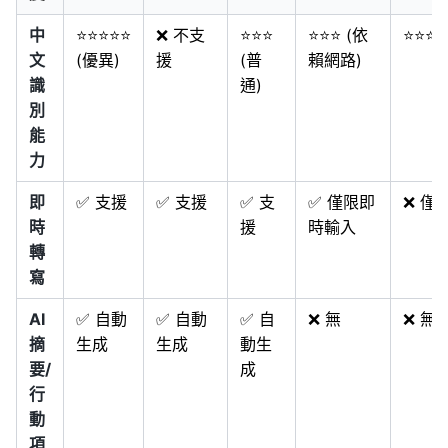
中
⭐⭐⭐⭐⭐
❌ 不支
⭐⭐⭐
⭐⭐⭐ (依
⭐⭐⭐⭐
文
(優異)
援
(普
賴網路)
識
通)
別
能
力
即
✅ 支援
✅ 支援
✅ 支
✅ 僅限即
❌ 僅
時
援
時輸入
轉
寫
AI
✅ 自動
✅ 自動
✅ 自
❌ 無
❌ 無
摘
生成
生成
動生
要/
成
行
動
項