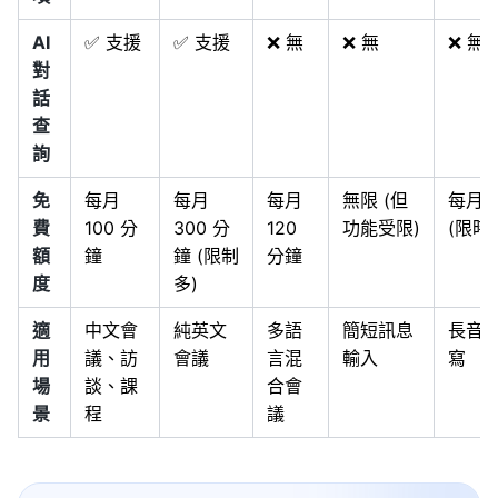
AI
✅ 支援
✅ 支援
❌ 無
❌ 無
❌ 無
對
話
查
詢
免
每月
每月
每月
無限 (但
每月 
費
100 分
300 分
120
功能受限)
(限時
額
鐘
鐘 (限制
分鐘
度
多)
適
中文會
純英文
多語
簡短訊息
長音
用
議、訪
會議
言混
輸入
寫
場
談、課
合會
景
程
議