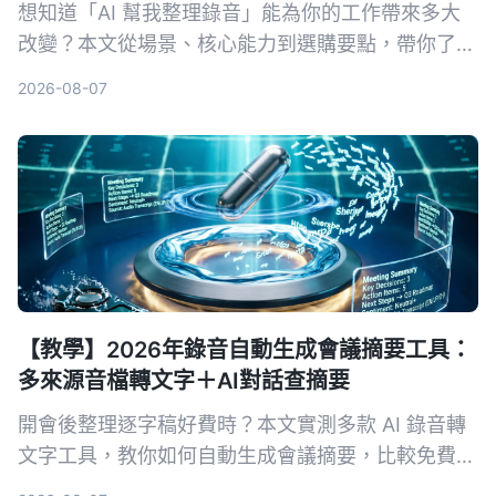
想知道「AI 幫我整理錄音」能為你的工作帶來多大
改變？本文從場景、核心能力到選購要點，帶你了解
錄音轉文字後的行動項整理秘訣，並以 Tinrec 為例
2026-08-07
示範如何將音檔變為可用的知識資料。
【教學】2026年錄音自動生成會議摘要工具：
多來源音檔轉文字＋AI對話查摘要
開會後整理逐字稿好費時？本文實測多款 AI 錄音轉
文字工具，教你如何自動生成會議摘要，比較免費與
付費方案，找出最適合你的會議記錄解方。