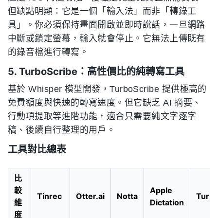
但缺點明顯：它是一個「輸入法」而非「轉錄工
具」。你必須保持畫面開啟並即時說話，一旦網路
中斷或鎖定螢幕，輸入就會停止。它無法上傳既有
的錄音檔進行轉寫。
5. TurboScribe：高性價比的純轉寫工具
基於 Whisper 模型開發，TurboScribe 提供極高的
免費額度與快速的轉寫速度。但它缺乏 AI 摘要、
行動項提取等進階功能，適合只需要純文字逐字
稿、後續自行整理的用戶。
工具對比總表
比
較
Apple
Tinrec
Otter.ai
Notta
Turbo
維
Dictation
度